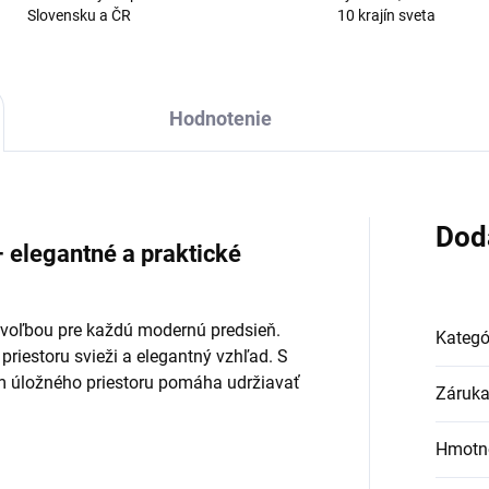
Slovensku a ČR
10 krajín sveta
Hodnotenie
Dod
 elegantné a praktické
 voľbou pre každú modernú predsieň.
Kategó
riestoru svieži a elegantný vzhľad. S
 úložného priestoru pomáha udržiavať
Záruk
Hmotn