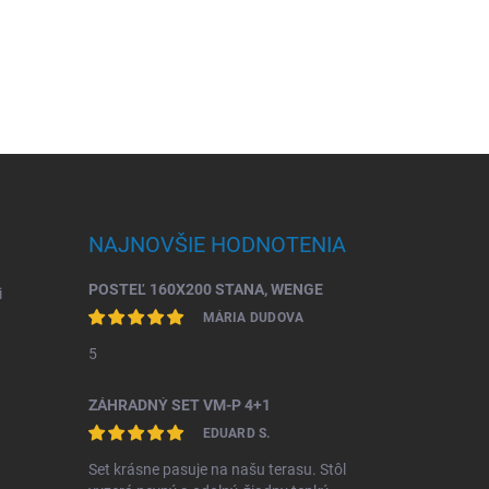
NAJNOVŠIE HODNOTENIA
POSTEĽ 160X200 STANA, WENGE
i
MÁRIA DUDOVA
5
ZÁHRADNÝ SET VM-P 4+1
EDUARD S.
Set krásne pasuje na našu terasu. Stôl