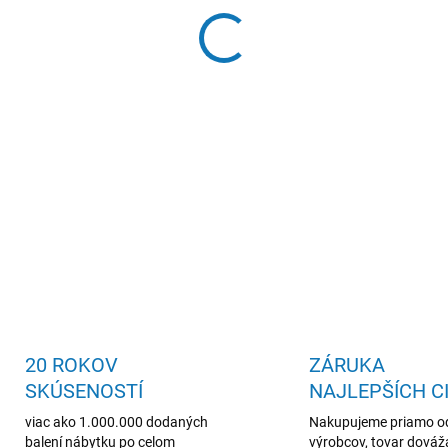
predsieňová zostava, kvalitný
DETAILNÉ INFORMÁCIE
20 ROKOV
ZÁRUKA
SKÚSENOSTÍ
NAJLEPŠÍCH C
viac ako 1.000.000 dodaných
Nakupujeme priamo o
balení nábytku po celom
výrobcov, tovar dová