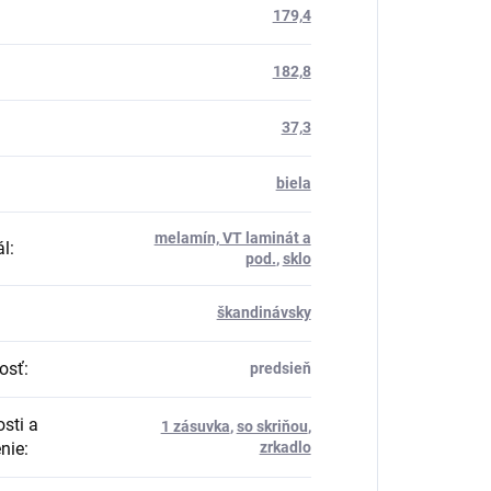
179,4
182,8
37,3
biela
melamín, VT laminát a
ál
:
pod.
,
sklo
škandinávsky
osť
:
predsieň
sti a
1 zásuvka
,
so skriňou
,
nie
:
zrkadlo