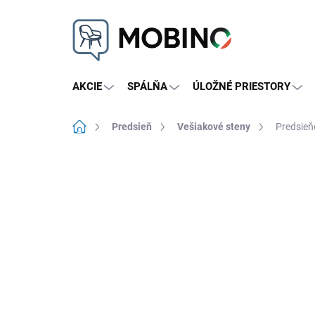
Prejsť
na
obsah
AKCIE
SPÁLŇA
ÚLOŽNÉ PRIESTORY
Domov
Predsieň
Vešiakové steny
Predsieň
Neohodnotené
Podrobnosti hodnote