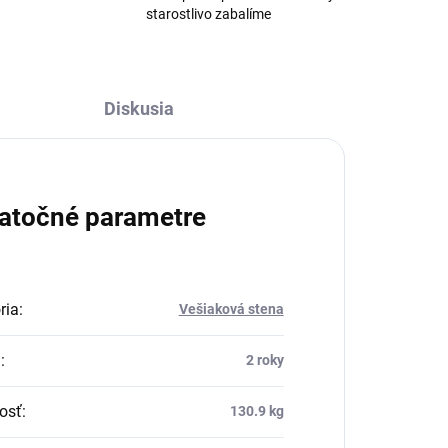
starostlivo zabalíme
Diskusia
atočné parametre
ria
:
Vešiaková stena
a
:
2 roky
osť
:
130.9 kg