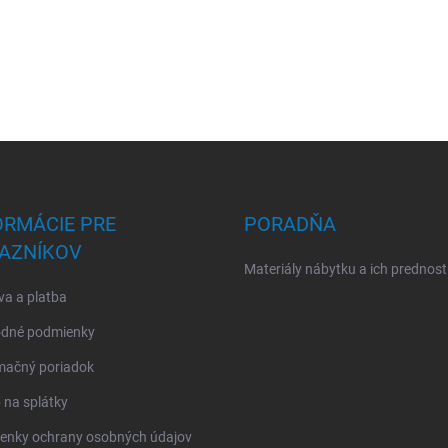
ORMÁCIE PRE
PORADŇA
AZNÍKOV
Materiály nábytku a ich prednost
a a platba
dné podmienky
mačný poriadok
na splátky
enky ochrany osobných údajov