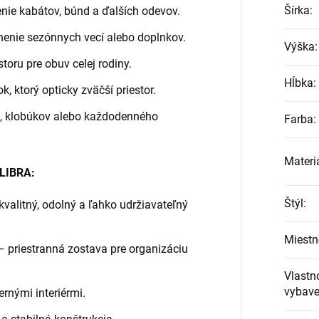
Šírka
:
nie kabátov, búnd a ďalších odevov.
nenie sezónnych vecí alebo doplnkov.
Výška
:
toru pre obuv celej rodiny.
Hĺbka
:
k, ktorý opticky zväčší priestor.
k, klobúkov alebo každodenného
Farba
:
Materi
 LIBRA:
Štýl
:
valitný, odolný a ľahko udržiavateľný
Miestn
– priestranná zostava pre organizáciu
Vlastno
vybave
ernými interiérmi.