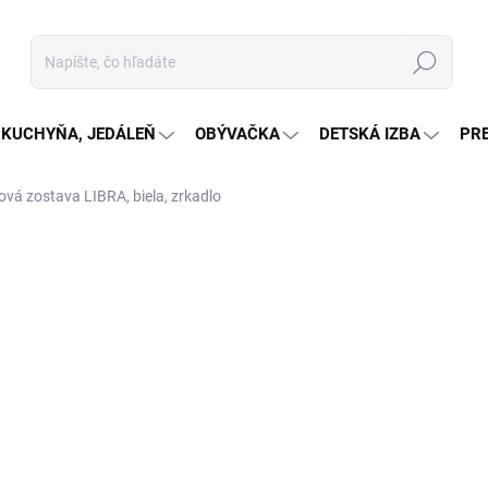
Hľadať
KUCHYŇA, JEDÁLEŇ
OBÝVAČKA
DETSKÁ IZBA
PR
ová zostava LIBRA, biela, zrkadlo
nia
€449,20
Jednotková
SKLADOM U DODÁVATEĽA
cena:
MÔŽEME DORUČIŤ DO:
3.9.20
−
+