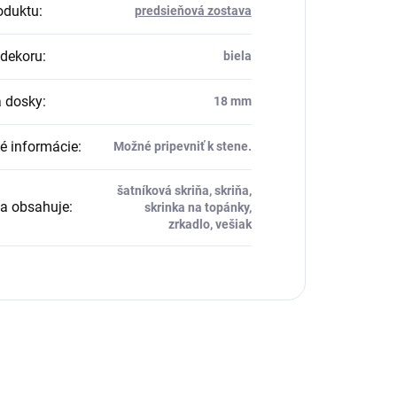
oduktu
:
predsieňová zostava
dekoru
:
biela
 dosky
:
18 mm
té informácie
:
Možné pripevniť k stene.
šatníková skriňa, skriňa,
a obsahuje
:
skrinka na topánky,
zrkadlo, vešiak