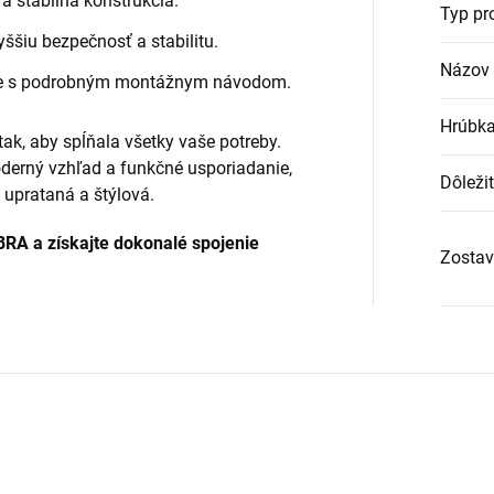
 stabilná konštrukcia.
Typ pr
ššiu bezpečnosť a stabilitu.
Názov 
e s podrobným montážnym návodom.
Hrúbka
ak, aby spĺňala všetky vaše potreby.
derný vzhľad a funkčné usporiadanie,
Dôleži
uprataná a štýlová.
BRA a získajte dokonalé spojenie
Zostav