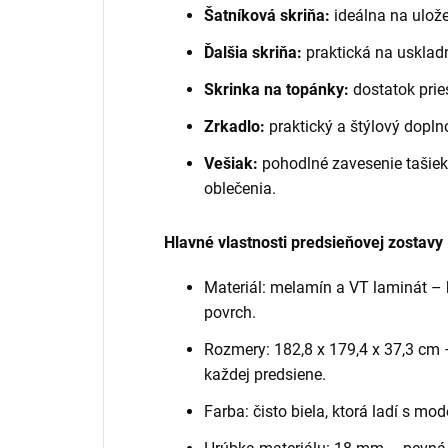
Šatníková skriňa:
ideálna na ulože
Ďalšia skriňa:
praktická na usklad
Skrinka na topánky:
dostatok pries
Zrkadlo:
praktický a štýlový doplno
Vešiak:
pohodlné zavesenie tašie
oblečenia.
Hlavné vlastnosti predsieňovej zostavy
Materiál: melamín a VT laminát – k
povrch.
Rozmery: 182,8 x 179,4 x 37,3 cm 
každej predsiene.
Farba: čisto biela, ktorá ladí s mod