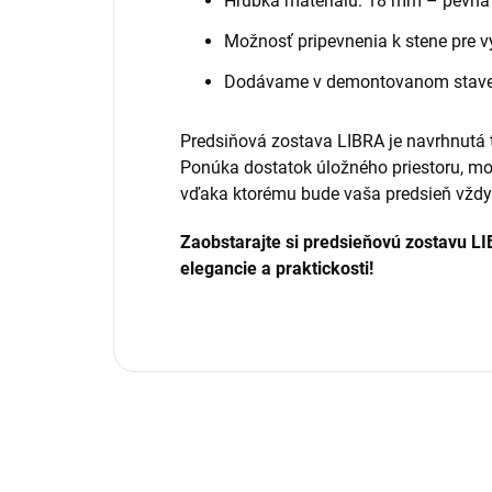
Hrúbka materiálu: 18 mm – pevná a
Možnosť pripevnenia k stene pre vy
Dodávame v demontovanom stav
Predsiňová zostava LIBRA je navrhnutá t
Ponúka dostatok úložného priestoru, mo
vďaka ktorému bude vaša predsieň vždy 
Zaobstarajte si predsieňovú zostavu LI
elegancie a praktickosti!