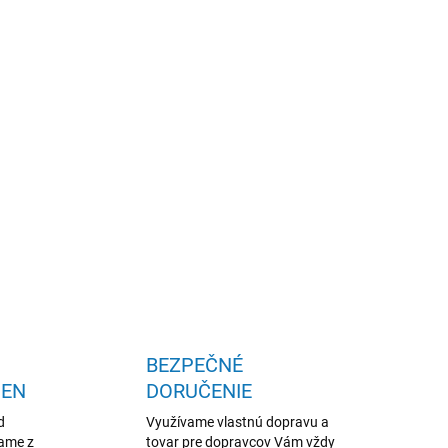
 materiál, priestranná, vešiak a zrkadlo
OPÝTAŤ SA
STRÁŽIŤ
BEZPEČNÉ
IEN
DORUČENIE
d
Využívame vlastnú dopravu a
žame z
tovar pre dopravcov Vám vždy