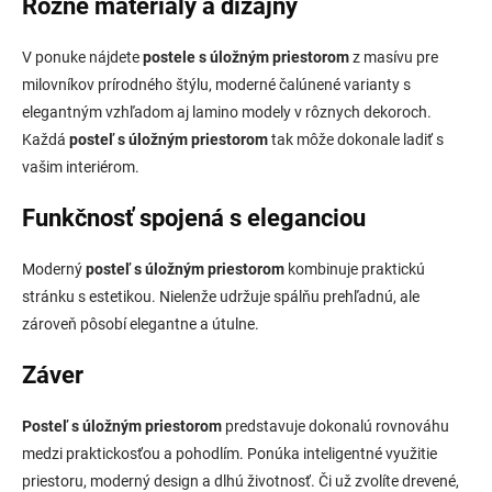
Rôzne materiály a dizajny
V ponuke nájdete
postele s úložným priestorom
z masívu pre
milovníkov prírodného štýlu, moderné čalúnené varianty s
elegantným vzhľadom aj lamino modely v rôznych dekoroch.
Každá
posteľ s úložným priestorom
tak môže dokonale ladiť s
vašim interiérom.
Funkčnosť spojená s eleganciou
Moderný
posteľ s úložným priestorom
kombinuje praktickú
stránku s estetikou. Nielenže udržuje spálňu prehľadnú, ale
zároveň pôsobí elegantne a útulne.
Záver
Posteľ s úložným priestorom
predstavuje dokonalú rovnováhu
medzi praktickosťou a pohodlím. Ponúka inteligentné využitie
priestoru, moderný design a dlhú životnosť. Či už zvolíte drevené,