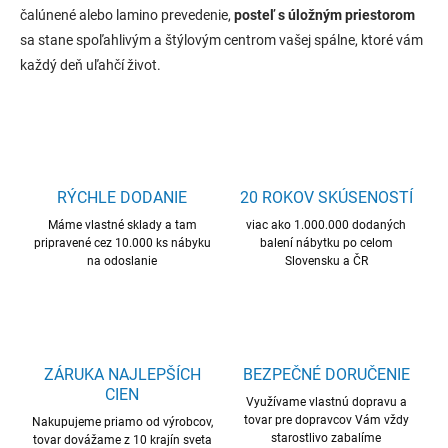
čalúnené alebo lamino prevedenie,
posteľ s úložným priestorom
sa stane spoľahlivým a štýlovým centrom vašej spálne, ktoré vám
každý deň uľahčí život.
RÝCHLE DODANIE
20 ROKOV SKÚSENOSTÍ
Máme vlastné sklady a tam
viac ako 1.000.000 dodaných
pripravené cez 10.000 ks nábyku
balení nábytku po celom
na odoslanie
Slovensku a ČR
ZÁRUKA NAJLEPŠÍCH
BEZPEČNÉ DORUČENIE
CIEN
Využívame vlastnú dopravu a
tovar pre dopravcov Vám vždy
Nakupujeme priamo od výrobcov,
starostlivo zabalíme
tovar dovážame z 10 krajín sveta