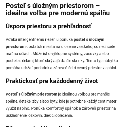
l
Posteľ s úložným priestorom –
á
ideálna voľba pre modernú spálňu
d
a
Úspora priestoru a prehľadnosť
c
i
e
Vďaka inteligentnému riešeniu ponúka
posteľ s úložným
p
priestorom
dostatok miesta na uloženie všetkého, čo nechcete
r
v
mať na očiach. Môže ísť o výklopné systémy, zásuvky alebo
k
postele s čelami, ktoré skrývajú ďalšie skrinky. Tento typ nábytku
y
pomáha udržať poriadok a zároveň šetrí cenný priestor v spálni.
v
ý
p
Praktickosť pre každodenný život
i
s
Posteľ s úložným priestorom
je ideálnou voľbou pre menšie
u
spálne, detské izby alebo byty, kde je potrebné každý centimeter
využiť naplno. Ponúka komfortný spánok a zároveň priestor na
uskladnenie lôžkovín, diek či oblečenia.