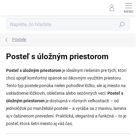
Prejsť
na
obsah
Hľadať
Postele
Posteľ s úložným priestorom
Posteľ s úložným priestorom
je ideálnym riešením pre tých, ktorí
chcú spojiť komfortný spánok so šikovným využitím priestoru.
Tento typ postele ponúka nielen pohodlné lôžko, ale aj miesto na
uskladnenie lôžkovín, oblečenia alebo sezónnych vecí.
Posteľ s
úložným priestorom
je dostupná v rôznych veľkostiach – od
jednolôžok po manželské postele – a vyrába sa z masívu, lamina
aj v čalúnenom prevedení. Praktická, elegantná a funkčná – to je
posteľ, ktorá šetrí miesto aj váš čas.