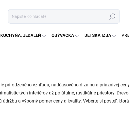
Hľadať
KUCHYŇA, JEDÁLEŇ
OBÝVAČKA
DETSKÁ IZBA
PR
nie prirodzeného vzhľadu, nadčasového dizajnu a priaznivej cen
malistických interiérov až po útulné, rustikálne priestory. Dre
držbu a výborný pomer ceny a kvality. Vyberte si posteľ, ktorá 