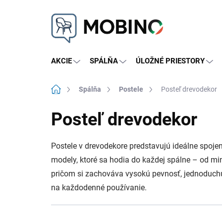
Prejsť
na
obsah
AKCIE
SPÁLŇA
ÚLOŽNÉ PRIESTORY
Domov
Spálňa
Postele
Posteľ drevodekor
Posteľ drevodekor
Postele v drevodekore predstavujú ideálne spoje
modely, ktoré sa hodia do každej spálne – od mini
pričom si zachováva vysokú pevnosť, jednoduchú ú
na každodenné používanie.
R