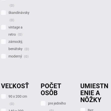
0
škandinávsky
0
vintage a
retro
0
zámocký,
benátsky
0
moderný
0
VEĽKOSŤ
POČET
UMIESTN
OSÔB
ENIE A
90 x 200 cm
NÔŽKY
pre jedného
0
Bez
0
140 x 200