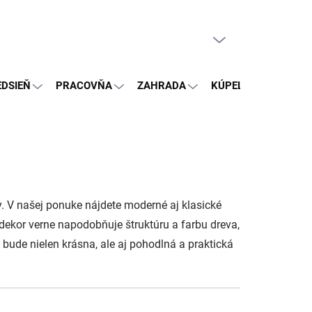
PRÁZDNY KOŠÍK
NÁKUPNÝ
KOŠÍK
EDSIEŇ
PRACOVŇA
ZAHRADA
KÚPEĽŇA
OSTA
y. V našej ponuke nájdete moderné aj klasické
vodekor verne napodobňuje štruktúru a farbu dreva,
bude nielen krásna, ale aj pohodlná a praktická