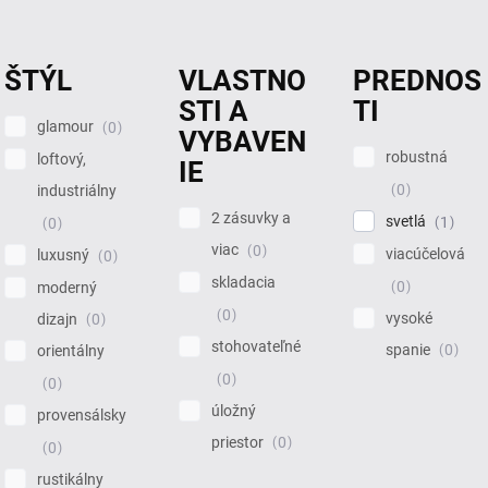
ŠTÝL
VLASTNO
PREDNOS
STI A
TI
glamour
0
VYBAVEN
robustná
loftový,
IE
0
industriálny
2 zásuvky a
svetlá
1
0
viac
0
viacúčelová
luxusný
0
skladacia
0
moderný
0
vysoké
dizajn
0
stohovateľné
spanie
0
orientálny
0
0
úložný
provensálsky
priestor
0
0
rustikálny