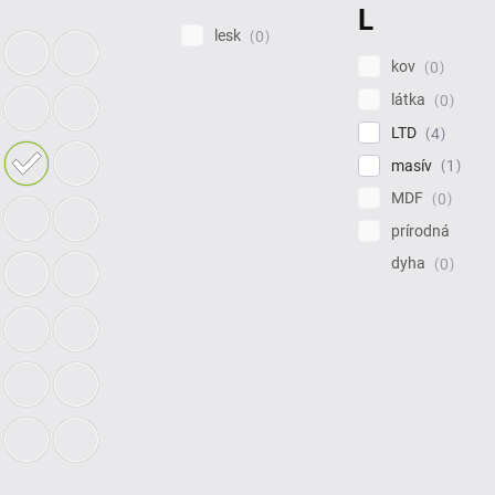
L
lesk
0
kov
0
látka
0
LTD
4
masív
1
MDF
0
prírodná
dyha
0