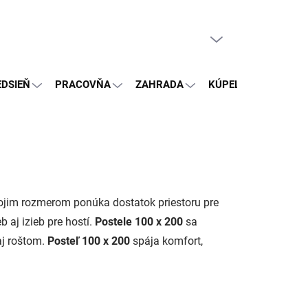
PRÁZDNY KOŠÍK
NÁKUPNÝ
KOŠÍK
EDSIEŇ
PRACOVŇA
ZAHRADA
KÚPEĽŇA
OSTA
jim rozmerom ponúka dostatok priestoru pre
b aj izieb pre hostí.
Postele 100 x 200
sa
aj roštom.
Posteľ 100 x 200
spája komfort,