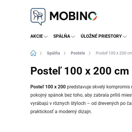
Prejsť
na
obsah
AKCIE
SPÁLŇA
ÚLOŽNÉ PRIESTORY
Domov
Spálňa
Postele
Posteľ 100 x 200 c
Posteľ 100 x 200 cm
Posteľ 100 x 200
predstavuje skvelý kompromis 
pokojný spánok bez toho, aby zabrala príliš miesta
vyrábajú v rôznych štýloch – od drevených po č
praktickosť a moderný dizajn.