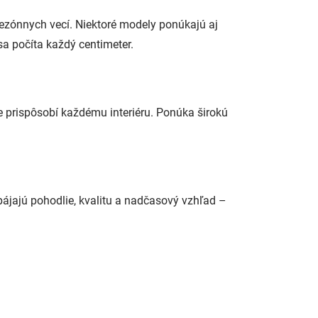
sezónnych vecí. Niektoré modely ponúkajú aj
sa počíta každý centimeter.
e prispôsobí každému interiéru. Ponúka širokú
spájajú pohodlie, kvalitu a nadčasový vzhľad –