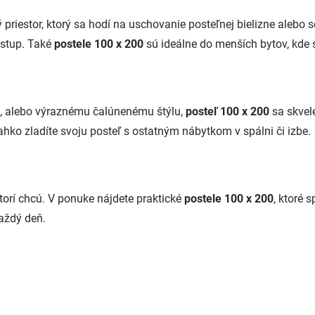
priestor, ktorý sa hodí na uschovanie posteľnej bielizne alebo 
ístup. Také
postele 100 x 200
sú ideálne do menších bytov, kde 
u, alebo výraznému čalúnenému štýlu,
posteľ 100 x 200
sa skvel
ahko zladíte svoju posteľ s ostatným nábytkom v spálni či izbe.
ktorí chcú. V ponuke nájdete praktické
postele 100 x 200
, ktoré 
aždý deň.