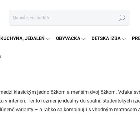
Hľadať
KUCHYŇA, JEDÁLEŇ
OBÝVAČKA
DETSKÁ IZBA
PR
m
medzi klasickým jednolôžkom a menším dvojlôžkom. Vďaka svo
 v interiéri. Tento rozmer je ideálny do spální, študentských izie
alúnené varianty – a ľahko sa kombinujú s vhodným matracom 