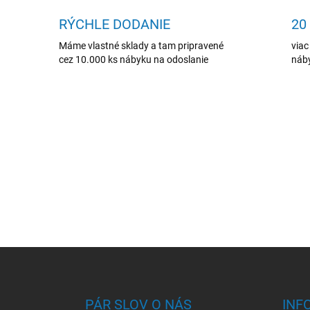
RÝCHLE DODANIE
20
Máme vlastné sklady a tam pripravené
viac
cez 10.000 ks nábyku na odoslanie
náby
Z
á
p
ä
PÁR SLOV O NÁS
INF