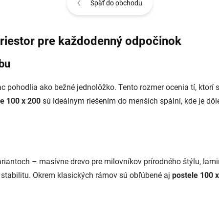
Späť do obchodu
priestor pre každodenný odpočinok
ybu
c pohodlia ako bežné jednolôžko. Tento rozmer ocenia tí, ktorí s
le 100 x 200
sú ideálnym riešením do menších spální, kde je dô
iantoch – masívne drevo pre milovníkov prírodného štýlu, lami
stabilitu. Okrem klasických rámov sú obľúbené aj
postele 100 