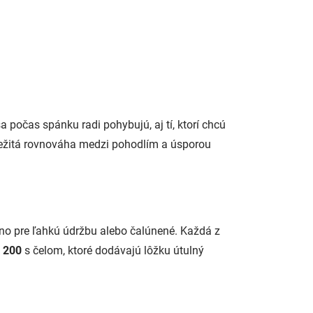
a počas spánku radi pohybujú, aj tí, ktorí chcú
ležitá rovnováha medzi pohodlím a úsporou
no pre ľahkú údržbu alebo čalúnené. Každá z
x 200
s čelom, ktoré dodávajú lôžku útulný