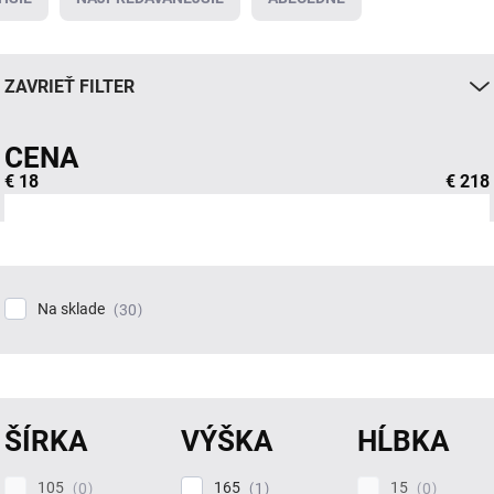
ZAVRIEŤ FILTER
CENA
€
18
€
218
Na sklade
30
ŠÍRKA
VÝŠKA
HĹBKA
105
165
15
0
1
0