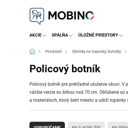
Prejsť
na
obsah
AKCIE
SPÁLŇA
ÚLOŽNÉ PRIESTORY
Domov
Predsieň
Skrinky na topánky, botníky
Policový botník
Policový botník pre prehľadné uloženie obuvi. V 
väčšie verzie so šírkou nad 70 cm. Obľúbené sú 
a materiáloch, ktorý šetrí miesto a udrží topánk
R
a
ODPORÚČAME
NAJLACNEJŠIE
NAJDRA