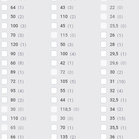
64
43
22
1
3
0
50
110
24
2
2
0
100
45
25,5
3
1
0
70
115
26
3
0
1
120
50
28
1
3
1
90
100
29,5
5
4
1
60
42
29,6
8
1
0
89
72
30
1
0
2
72
105
31
1
5
10
95
55
32
4
1
4
80
44
32,5
2
1
1
30
118,5
34
0
0
2
110
30
35
3
0
15
65
70
35,5
0
1
1
66
135
36
1
2
1