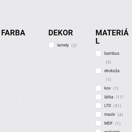
FARBA
DEKOR
MATERIÁ
L
lamely
2
bambus
3
ekokoža
1
kov
1
látka
11
LTD
31
masív
4
MDF
1
melamín,