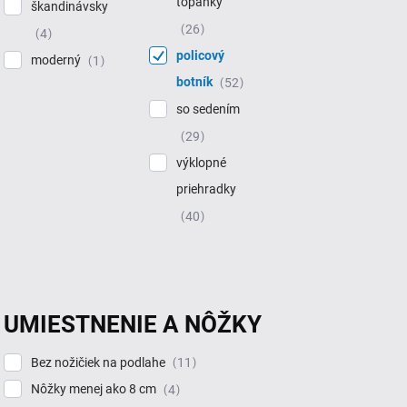
topánky
škandinávsky
26
4
policový
moderný
1
botník
52
so sedením
29
výklopné
priehradky
40
UMIESTNENIE A NÔŽKY
Bez nožičiek na podlahe
11
Nôžky menej ako 8 cm
4