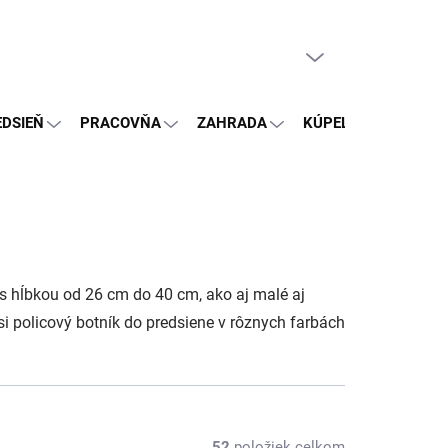
PRÁZDNY KOŠÍK
NÁKUPNÝ
KOŠÍK
EDSIEŇ
PRACOVŇA
ZAHRADA
KÚPEĽŇA
OSTA
 s hĺbkou od 26 cm do 40 cm, ako aj malé aj
i policový botník do predsiene v rôznych farbách
52
položiek celkom