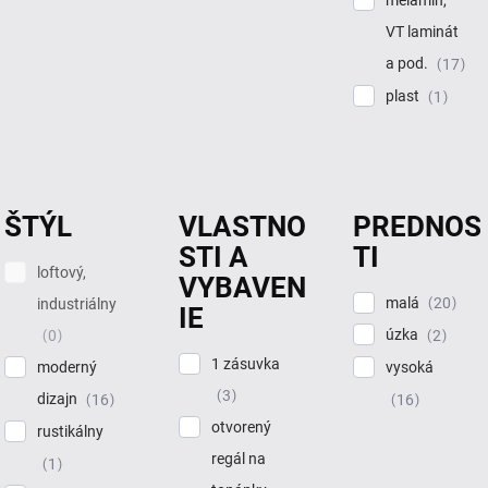
VT laminát
a pod.
17
plast
1
ŠTÝL
VLASTNO
PREDNOS
STI A
TI
loftový,
VYBAVEN
malá
20
industriálny
IE
úzka
2
0
1 zásuvka
vysoká
moderný
3
dizajn
16
16
otvorený
rustikálny
regál na
1