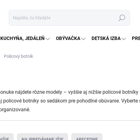
Hľadať
KUCHYŇA, JEDÁLEŇ
OBÝVAČKA
DETSKÁ IZBA
PR
Policový botník
ponuke nájdete rôzne modely – vyššie aj nižšie policové botníky
aj policové botníky so sedákom pre pohodlné obúvanie. Vyberte s
y organizované.
HŠIE
NAJPREDÁVANEJŠIE
ABECEDNE