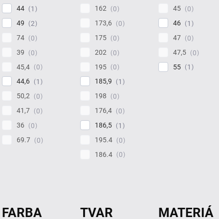
44
162
45
1
0
0
49
173,6
46
2
0
1
74
175
47
0
0
0
39
202
47,5
0
0
0
45,4
195
55
0
0
1
44,6
185,9
1
1
50,2
198
0
0
41,7
176,4
0
0
36
186,5
0
1
69.7
195.4
0
0
186.4
0
FARBA
TVAR
MATERIÁ