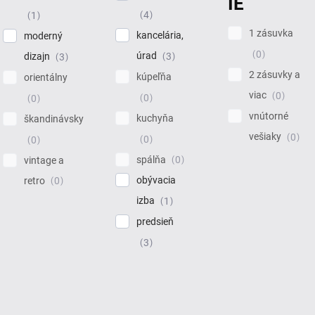
IE
4
1
1 zásuvka
kancelária,
moderný
0
úrad
3
dizajn
3
2 zásuvky a
kúpeľňa
orientálny
viac
0
0
0
vnútorné
kuchyňa
škandinávsky
vešiaky
0
0
0
spálňa
0
vintage a
obývacia
retro
0
izba
1
predsieň
3