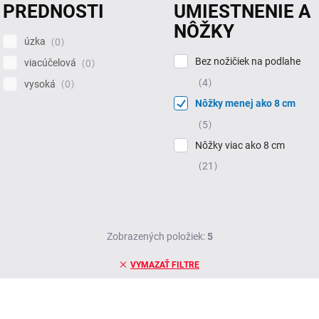
PREDNOSTI
UMIESTNENIE A
NÔŽKY
úzka
0
Bez nožičiek na podlahe
viacúčelová
0
4
vysoká
0
Nôžky menej ako 8 cm
5
Nôžky viac ako 8 cm
21
Zobrazených položiek:
5
VYMAZAŤ FILTRE