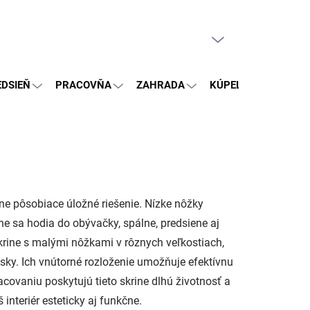
PRÁZDNY KOŠÍK
NÁKUPNÝ
KOŠÍK
EDSIEŇ
PRACOVŇA
ZAHRADA
KÚPEĽŇA
OSTA
šne pôsobiace úložné riešenie. Nízke nôžky
ne sa hodia do obývačky, spálne, predsiene aj
skrine s malými nôžkami v rôznych veľkostiach,
ky. Ich vnútorné rozloženie umožňuje efektívnu
acovaniu poskytujú tieto skrine dlhú životnosť a
interiér esteticky aj funkčne.