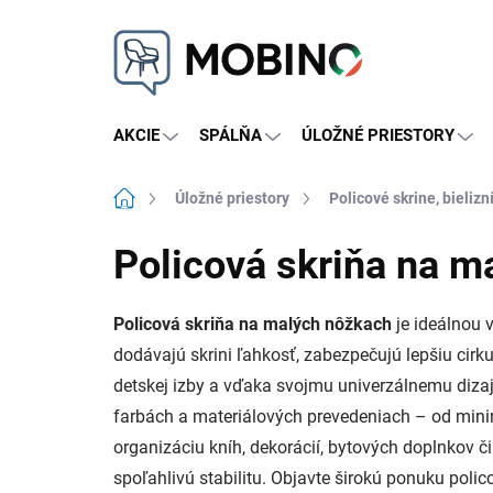
Prejsť
na
obsah
AKCIE
SPÁLŇA
ÚLOŽNÉ PRIESTORY
Domov
Úložné priestory
Policové skrine, bielizn
Policová skriňa na m
Policová skriňa na malých nôžkach
je ideálnou 
dodávajú skrini ľahkosť, zabezpečujú lepšiu cirk
detskej izby a vďaka svojmu univerzálnemu dizajn
farbách a materiálových prevedeniach – od minim
organizáciu kníh, dekorácií, bytových doplnkov č
spoľahlivú stabilitu. Objavte širokú ponuku polic