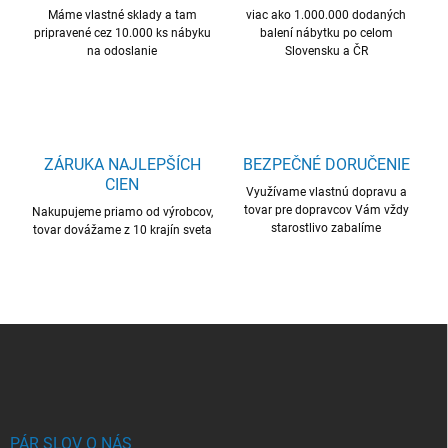
Máme vlastné sklady a tam
e
viac ako 1.000.000 dodaných
pripravené cez 10.000 ks nábyku
balení nábytku po celom
p
na odoslanie
Slovensku a ČR
r
v
k
y
v
ý
ZÁRUKA NAJLEPŠÍCH
BEZPEČNÉ DORUČENIE
p
CIEN
i
Využívame vlastnú dopravu a
s
tovar pre dopravcov Vám vždy
Nakupujeme priamo od výrobcov,
u
starostlivo zabalíme
tovar dovážame z 10 krajín sveta
Z
á
p
ä
t
i
PÁR SLOV O NÁS