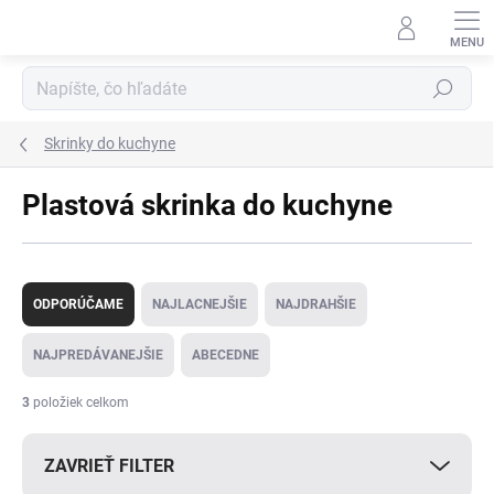
Prejsť
na
obsah
Hľadať
Skrinky do kuchyne
Plastová skrinka do kuchyne
R
a
ODPORÚČAME
NAJLACNEJŠIE
NAJDRAHŠIE
d
e
NAJPREDÁVANEJŠIE
ABECEDNE
n
i
3
položiek celkom
e
p
ZAVRIEŤ FILTER
r