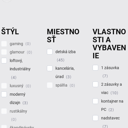
ŠTÝL
MIESTNO
VLASTNO
SŤ
STI A
gaming
0
VYBAVEN
detská izba
glamour
0
IE
45
loftový,
1 zásuvka
kancelária,
industriálny
7
úrad
3
4
2 zásuvky a
spálňa
0
luxusný
0
viac
10
moderný
kontajner na
dizajn
3
PC
2
rustikálny
nadstavec
0
7
škandinávsky