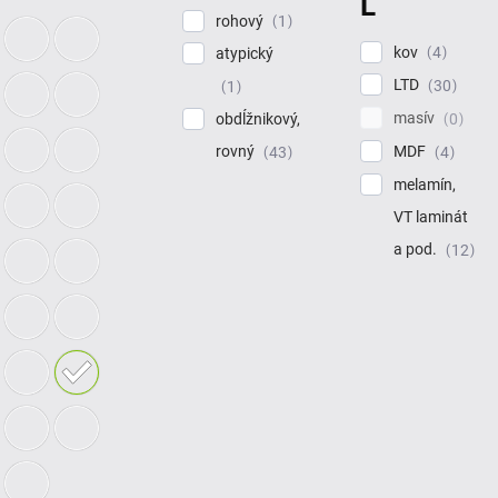
L
rohový
1
kov
4
atypický
LTD
30
1
masív
0
obdĺžnikový,
MDF
rovný
4
43
melamín,
VT laminát
a pod.
12