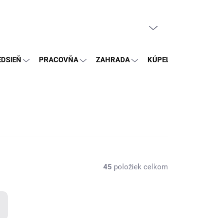
PRÁZDNY KOŠÍK
NÁKUPNÝ
KOŠÍK
EDSIEŇ
PRACOVŇA
ZAHRADA
KÚPEĽŇA
OSTA
45
položiek celkom