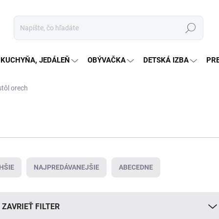
Hľadať
KUCHYŇA, JEDÁLEŇ
OBÝVAČKA
DETSKÁ IZBA
PR
stôl orech
HŠIE
NAJPREDÁVANEJŠIE
ABECEDNE
ZAVRIEŤ FILTER