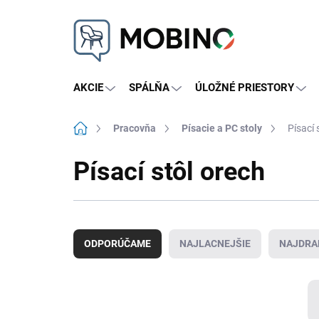
Prejsť
na
obsah
AKCIE
SPÁLŇA
ÚLOŽNÉ PRIESTORY
Domov
Pracovňa
Písacie a PC stoly
Písací 
Písací stôl orech
R
a
ODPORÚČAME
NAJLACNEJŠIE
NAJDRA
d
e
n
i
e