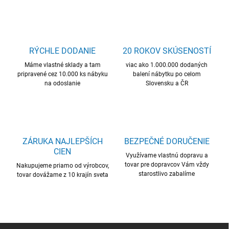
l
á
d
a
c
RÝCHLE DODANIE
20 ROKOV SKÚSENOSTÍ
i
Máme vlastné sklady a tam
e
viac ako 1.000.000 dodaných
pripravené cez 10.000 ks nábyku
balení nábytku po celom
p
na odoslanie
Slovensku a ČR
r
v
k
y
v
ý
ZÁRUKA NAJLEPŠÍCH
BEZPEČNÉ DORUČENIE
p
CIEN
i
Využívame vlastnú dopravu a
s
tovar pre dopravcov Vám vždy
Nakupujeme priamo od výrobcov,
u
starostlivo zabalíme
tovar dovážame z 10 krajín sveta
Z