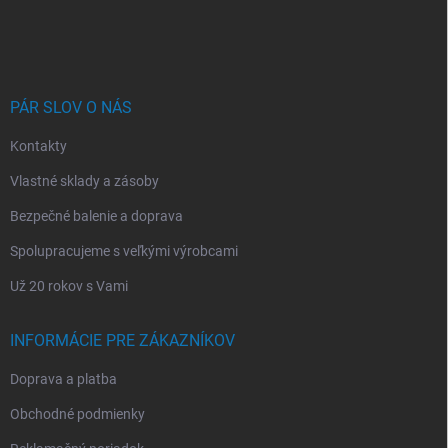
á
p
ä
t
i
PÁR SLOV O NÁS
e
Kontakty
Vlastné sklady a zásoby
Bezpečné balenie a doprava
Spolupracujeme s veľkými výrobcami
Už 20 rokov s Vami
INFORMÁCIE PRE ZÁKAZNÍKOV
Doprava a platba
Obchodné podmienky