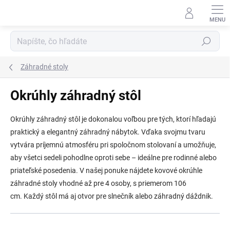
Prejsť
na
obsah
Hľadať
Záhradné stoly
Okrúhly záhradný stôl
Okrúhly záhradný stôl
je dokonalou voľbou pre tých, ktorí hľadajú
praktický a elegantný záhradný nábytok
. Vďaka svojmu tvaru
vytvára príjemnú atmosféru pri spoločnom stolovaní a umožňuje,
aby všetci sedeli pohodlne oproti sebe – ideálne pre rodinné alebo
priateľské posedenia. V našej ponuke nájdete
kovové okrúhle
záhradné stoly vhodné až pre 4 osoby
, s priemerom 106
cm. Každý stôl má aj
otvor pre slnečník alebo záhradný dáždnik.
R