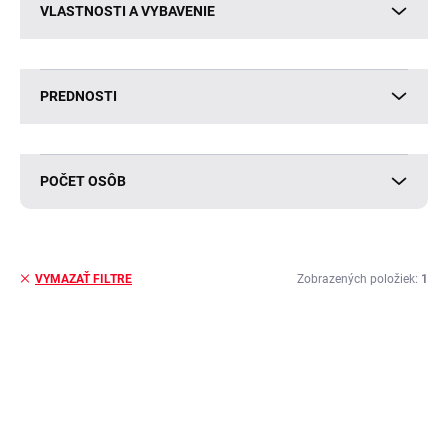
VLASTNOSTI A VYBAVENIE
PREDNOSTI
POČET OSÔB
Zobrazených položiek:
1
VYMAZAŤ FILTRE
V
ý
p
i
s