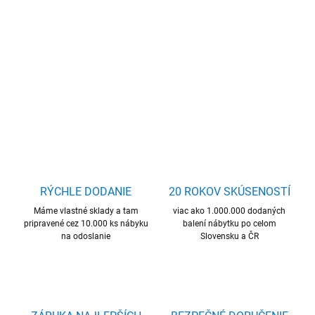
obývacia zostava, mnoho úložného priestoru, skvelá cena,
kvalitný materiál
DETAILNÉ INFORMÁCIE
OPÝTAŤ SA
STRÁŽIŤ
RÝCHLE DODANIE
20 ROKOV SKÚSENOSTÍ
Máme vlastné sklady a tam
viac ako 1.000.000 dodaných
pripravené cez 10.000 ks nábyku
balení nábytku po celom
na odoslanie
Slovensku a ČR