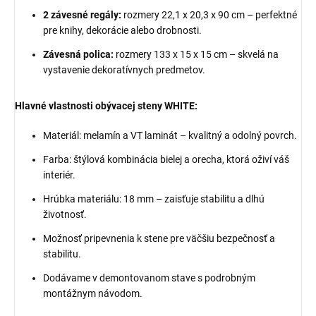
2 závesné regály:
rozmery 22,1 x 20,3 x 90 cm – perfektné
pre knihy, dekorácie alebo drobnosti.
Závesná polica:
rozmery 133 x 15 x 15 cm – skvelá na
vystavenie dekoratívnych predmetov.
Hlavné vlastnosti obývacej steny WHITE:
Materiál: melamín a VT laminát – kvalitný a odolný povrch.
Farba: štýlová kombinácia bielej a orecha, ktorá oživí váš
interiér.
Hrúbka materiálu: 18 mm – zaisťuje stabilitu a dlhú
životnosť.
Možnosť pripevnenia k stene pre väčšiu bezpečnosť a
stabilitu.
Dodávame v demontovanom stave s podrobným
montážnym návodom.