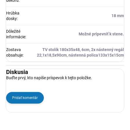
dekoru
:
Hrúbka
18 mm
dosky
:
Dôležité
Možné pripevniť k stene.
informácie
:
Zostava
TV stolík 180x35x48, 6cm, 2x nástenný regál
obsahuje
:
22,1x18,5x90cm, nástenná polica133x15x15cm
Diskusia
Buďte prvý, kto napíše príspevok k tejto položke.
Pridať komentár