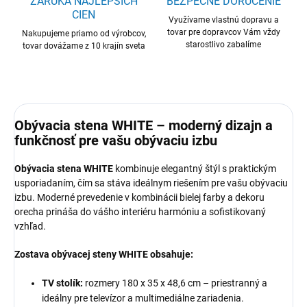
ZÁRUKA NAJLEPŠÍCH
BEZPEČNÉ DORUČENIE
CIEN
Využívame vlastnú dopravu a
tovar pre dopravcov Vám vždy
Nakupujeme priamo od výrobcov,
starostlivo zabalíme
tovar dovážame z 10 krajín sveta
Obývacia stena WHITE – moderný dizajn a
funkčnosť pre vašu obývaciu izbu
Obývacia stena WHITE
kombinuje elegantný štýl s praktickým
usporiadaním, čím sa stáva ideálnym riešením pre vašu obývaciu
izbu. Moderné prevedenie v kombinácii bielej farby a dekoru
orecha prináša do vášho interiéru harmóniu a sofistikovaný
vzhľad.
Zostava obývacej steny WHITE obsahuje:
TV stolík:
rozmery 180 x 35 x 48,6 cm – priestranný a
ideálny pre televízor a multimediálne zariadenia.