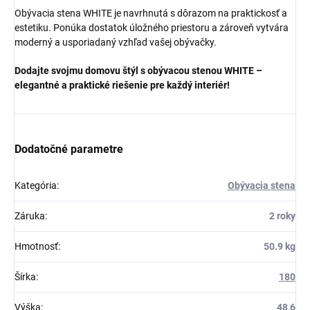
Obývacia stena WHITE je navrhnutá s dôrazom na praktickosť a
estetiku. Ponúka dostatok úložného priestoru a zároveň vytvára
moderný a usporiadaný vzhľad vašej obývačky.
Dodajte svojmu domovu štýl s obývacou stenou WHITE –
elegantné a praktické riešenie pre každý interiér!
Dodatočné parametre
Kategória
:
Obývacia stena
Záruka
:
2 roky
Hmotnosť
:
50.9 kg
Šírka
:
180
Výška
:
48,6