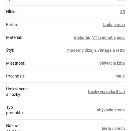
Hĺbka
:
35
Farba
:
biela
,
orech
Materiál
:
melamín, VT laminát a pod.
Štýl
:
moderný dizajn
,
vintage a retro
Miestnosť
:
obývacia izba
Prednosti
:
malá
Umiestnenie
Nôžky viac ako 8 cm
a nôžky
:
Typ
obývacia stena
produktu
:
Názov
biela / orech