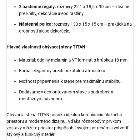
2 nástenné regály:
rozmery 22,1 x 18,5 x 90 cm – ideálne
pre knihy, dekorácie alebo rastliny.
Nástenná polica:
rozmery 133 x 15 x 15 cm – praktická na
drobnosti alebo dekorácie.
Hlavné vlastnosti obývacej steny TITAN:
Materiál: odolný melamín a VT laminát s hrúbkou 18 mm.
Farba: elegantný orech pre útulnú atmosféru.
Možnosť pripevnenia k stene pre maximálnu stabilitu.
Dodávame v demontovanom stave s podrobným
montážnym návodom.
Obývacia stena TITAN ponúka ideálnu kombináciu úložného
priestoru a moderného dizajnu. Vďaka rôznorodým prvkom
zostavy môžete priestor prispôsobiť svojim potrebám a vytvoriť
štýlový a funkčný interiér.