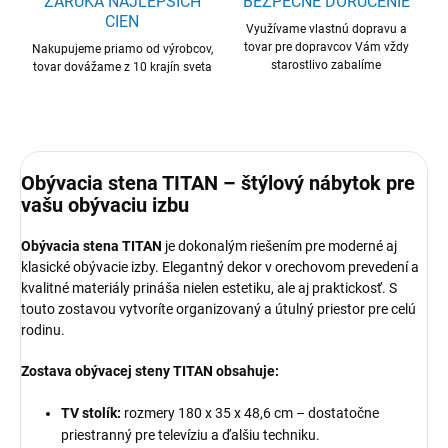
ZÁRUKA NAJLEPŠÍCH
BEZPEČNÉ DORUČENIE
CIEN
Využívame vlastnú dopravu a
tovar pre dopravcov Vám vždy
Nakupujeme priamo od výrobcov,
starostlivo zabalíme
tovar dovážame z 10 krajín sveta
Obývacia stena TITAN – štýlový nábytok pre
vašu obývaciu izbu
Obývacia stena TITAN
je dokonalým riešením pre moderné aj
klasické obývacie izby. Elegantný dekor v orechovom prevedení a
kvalitné materiály prináša nielen estetiku, ale aj praktickosť. S
touto zostavou vytvoríte organizovaný a útulný priestor pre celú
rodinu.
Zostava obývacej steny TITAN obsahuje:
TV stolík:
rozmery 180 x 35 x 48,6 cm – dostatočne
priestranný pre televíziu a ďalšiu techniku.