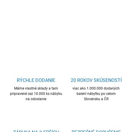
obývacia zostava, mnoho úložného priestoru, skvelá cena,
kvalitný materiál
DETAILNÉ INFORMÁCIE
OPÝTAŤ SA
STRÁŽIŤ
RÝCHLE DODANIE
20 ROKOV SKÚSENOSTÍ
Máme vlastné sklady a tam
viac ako 1.000.000 dodaných
pripravené cez 10.000 ks nábyku
balení nábytku po celom
na odoslanie
Slovensku a ČR