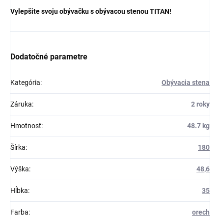
Vylepšite svoju obývačku s obývacou stenou TITAN!
Dodatočné parametre
Kategória
:
Obývacia stena
Záruka
:
2 roky
Hmotnosť
:
48.7 kg
Šírka
:
180
Výška
:
48,6
Hĺbka
:
35
Farba
:
orech