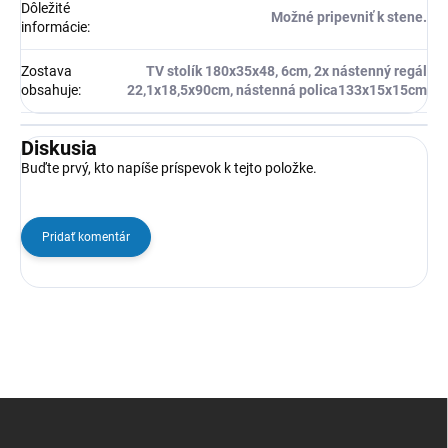
Dôležité
Možné pripevniť k stene.
informácie
:
Zostava
TV stolík 180x35x48, 6cm, 2x nástenný regál
obsahuje
:
22,1x18,5x90cm, nástenná polica133x15x15cm
Diskusia
Buďte prvý, kto napíše príspevok k tejto položke.
Pridať komentár
Z
á