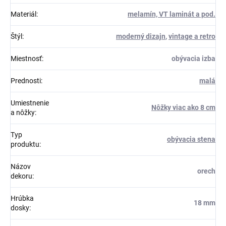
Materiál
:
melamín, VT laminát a pod.
Štýl
:
moderný dizajn
,
vintage a retro
Miestnosť
:
obývacia izba
Prednosti
:
malá
Umiestnenie
Nôžky viac ako 8 cm
a nôžky
:
Typ
obývacia stena
produktu
:
Názov
orech
dekoru
:
Hrúbka
18 mm
dosky
: