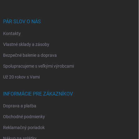
p
ä
t
i
PÁR SLOV O NÁS
e
Kontakty
Vlastné sklady a zásoby
Bezpečné balenie a doprava
Spolupracujeme s veľkými výrobcami
Už 20 rokov s Vami
INFORMÁCIE PRE ZÁKAZNÍKOV
Doprava a platba
Obchodné podmienky
Reklamačný poriadok
Nákup na splátky