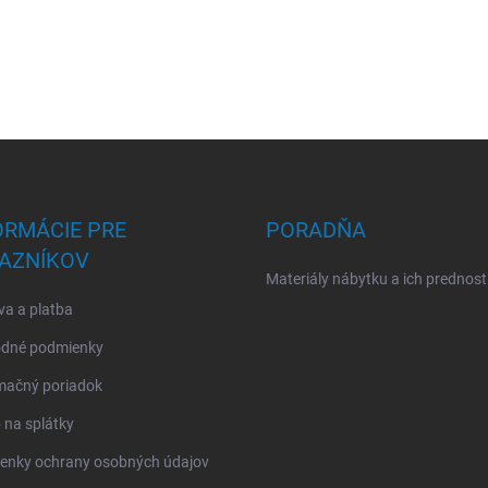
ORMÁCIE PRE
PORADŇA
AZNÍKOV
Materiály nábytku a ich prednost
a a platba
dné podmienky
mačný poriadok
na splátky
enky ochrany osobných údajov