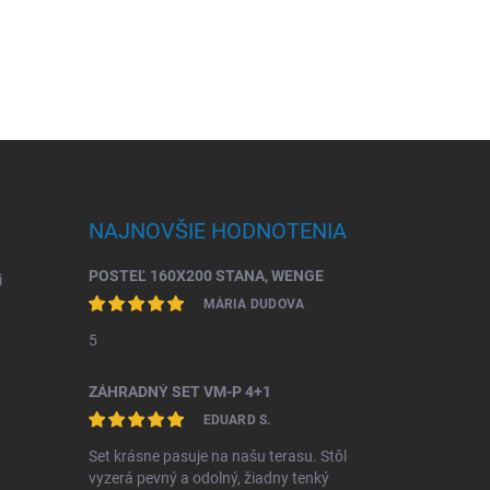
NAJNOVŠIE HODNOTENIA
POSTEĽ 160X200 STANA, WENGE
i
MÁRIA DUDOVA
5
ZÁHRADNÝ SET VM-P 4+1
EDUARD S.
Set krásne pasuje na našu terasu. Stôl
vyzerá pevný a odolný, žiadny tenký