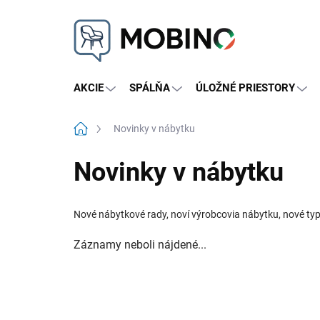
Prejsť
na
obsah
AKCIE
SPÁLŇA
ÚLOŽNÉ PRIESTORY
Domov
Novinky v nábytku
Novinky v nábytku
Nové nábytkové rady, noví výrobcovia nábytku, nové typ
Záznamy neboli nájdené...