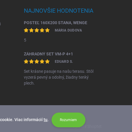
NAJNOVŠIE HODNOTENIA
POSTEĽ 160X200 STANA, WENGE
i
MÁRIA DUDOVA
5
ZÁHRADNÝ SET VM-P 4+1
EDUARD S.
Set krásne pasuje na našu terasu. Stôl
vyzerá pevný a odolný, žiadny tenký
plech.
cookie. Viac informácií
tu
.
Rozumiem
Vytvoril Shoptet