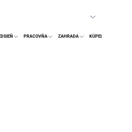
PRÁZDNY KOŠÍK
NÁKUPNÝ
KOŠÍK
EDSIEŇ
PRACOVŇA
ZAHRADA
KÚPEĽŇA
OSTA
(>5 KS)
26
Pridať do košíka