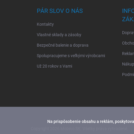
p
ä
PÁR SLOV O NÁS
INF
t
ZÁK
i
Kontakty
e
Doprav
Vlastné sklady a zásoby
Obcho
Bezpečné balenie a doprava
Rekla
Spolupracujeme s veľkými výrobcami
Nákup 
Už 20 rokov s Vami
Podmi
Na prispôsobenie obsahu a reklám, poskytovan
Copyright 2026
Mobino SK
. Všetky práva vyhradené.