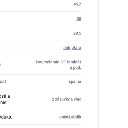
45,2
50
29,5
dub
,
zlatá
kov
,
melamín, VT laminát
ál
:
a pod.
osť
:
spálňa
sti a
2 zásuvky a viac
nie
:
oduktu
:
nočný stolík