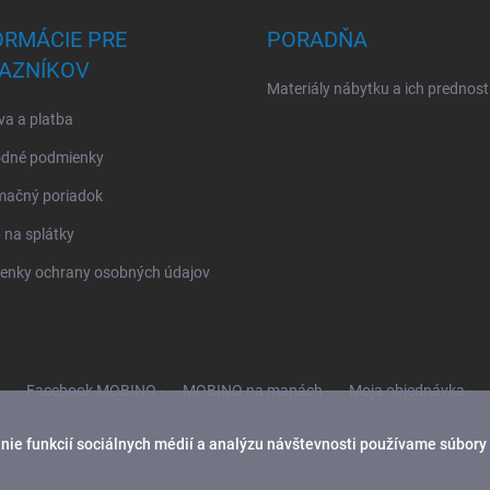
ORMÁCIE PRE
PORADŇA
AZNÍKOV
Materiály nábytku a ich prednost
a a platba
dné podmienky
mačný poriadok
na splátky
enky ochrany osobných údajov
- Facebook MOBINO -
- MOBINO na mapách -
- Moja objednávka -
ie funkcií sociálnych médií a analýzu návštevnosti používame súbory 