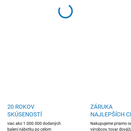
nočný stolík so zásuvkou, kv
DETAILNÉ INFORMÁCIE
20 ROKOV
ZÁRUKA
SKÚSENOSTÍ
NAJLEPŠÍCH C
viac ako 1.000.000 dodaných
Nakupujeme priamo o
balení nábytku po celom
výrobcov, tovar dová