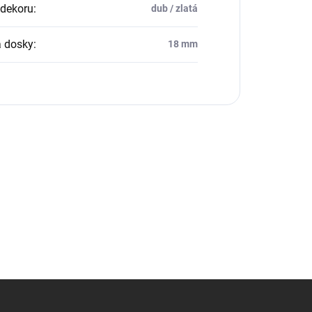
dekoru
:
dub / zlatá
 dosky
:
18 mm