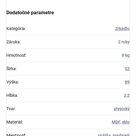
Dodatočné parametre
Kategória
:
Zrkadlo
Záruka
:
2 roky
Hmotnosť
:
8 kg
Šírka
:
52
Výška
:
89
Hĺbka
:
2,2
Tvar
:
atypický
Materiál
:
MDF
,
sklo
Miestnosť
:
spálňa
,
predsieň