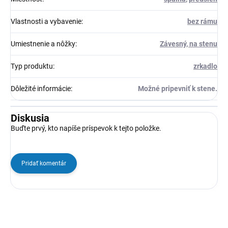
Vlastnosti a vybavenie
:
bez rámu
Umiestnenie a nôžky
:
Závesný, na stenu
Typ produktu
:
zrkadlo
Dôležité informácie
:
Možné pripevniť k stene.
Diskusia
Buďte prvý, kto napíše príspevok k tejto položke.
Pridať komentár