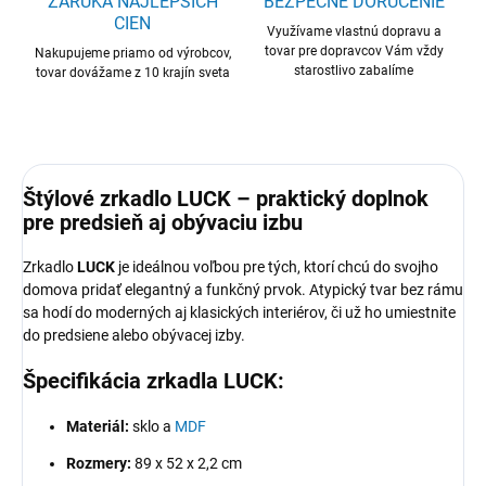
ZÁRUKA NAJLEPŠÍCH
BEZPEČNÉ DORUČENIE
CIEN
Využívame vlastnú dopravu a
tovar pre dopravcov Vám vždy
Nakupujeme priamo od výrobcov,
starostlivo zabalíme
tovar dovážame z 10 krajín sveta
Štýlové zrkadlo LUCK – praktický doplnok
pre predsieň aj obývaciu izbu
Zrkadlo
LUCK
je ideálnou voľbou pre tých, ktorí chcú do svojho
domova pridať elegantný a funkčný prvok. Atypický tvar bez rámu
sa hodí do moderných aj klasických interiérov, či už ho umiestnite
do predsiene alebo obývacej izby.
Špecifikácia zrkadla LUCK:
Materiál:
sklo a
MDF
Rozmery:
89 x 52 x 2,2 cm