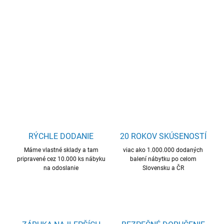
Kvalitný materiál, elegantný design. Elegantné zrkadlo na stenu
bez rámu.
DETAILNÉ INFORMÁCIE
OPÝTAŤ SA
STRÁŽIŤ
RÝCHLE DODANIE
20 ROKOV SKÚSENOSTÍ
Máme vlastné sklady a tam
viac ako 1.000.000 dodaných
pripravené cez 10.000 ks nábyku
balení nábytku po celom
na odoslanie
Slovensku a ČR