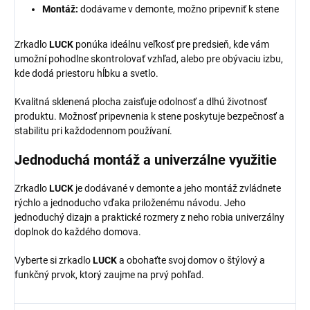
Montáž:
dodávame v demonte, možno pripevniť k stene
Zrkadlo
LUCK
ponúka ideálnu veľkosť pre predsieň, kde vám
umožní pohodlne skontrolovať vzhľad, alebo pre obývaciu izbu,
kde dodá priestoru hĺbku a svetlo.
Kvalitná sklenená plocha zaisťuje odolnosť a dlhú životnosť
produktu. Možnosť pripevnenia k stene poskytuje bezpečnosť a
stabilitu pri každodennom používaní.
Jednoduchá montáž a univerzálne využitie
Zrkadlo
LUCK
je dodávané v demonte a jeho montáž zvládnete
rýchlo a jednoducho vďaka priloženému návodu. Jeho
jednoduchý dizajn a praktické rozmery z neho robia univerzálny
doplnok do každého domova.
Vyberte si zrkadlo
LUCK
a obohaťte svoj domov o štýlový a
funkčný prvok, ktorý zaujme na prvý pohľad.