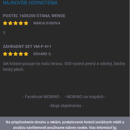
NAJNOVŠIE HODNOTENIA
POSTEĽ 160X200 STANA, WENGE
MÁRIA DUDOVA
5
ZÁHRADNÝ SET VM-P 4+1
EDUARD S.
Set krásne pasuje na našu terasu. Stôl vyzerá pevný a odolný, žiadny
tenký plech.
- Facebook MOBINO -
- MOBINO na mapách -
- Moja objednávka -
Na prispôsobenie obsahu a reklám, poskytovanie funkcií sociálnych médií a
analýzu návštevnosti používame súbory cookie. Viac informácií
tu
.
Copyright 2026
Mobino SK
. Všetky práva vyhradené.