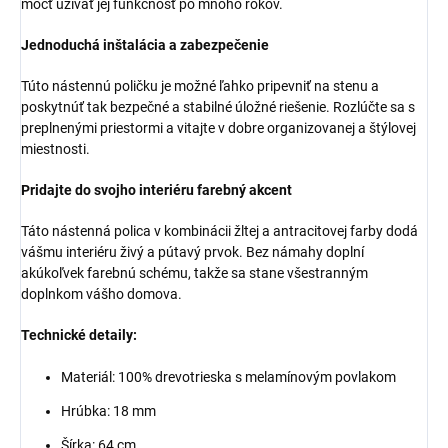
môcť užívať jej funkčnosť po mnoho rokov.
Jednoduchá inštalácia a zabezpečenie
Túto nástennú poličku je možné ľahko pripevniť na stenu a
poskytnúť tak bezpečné a stabilné úložné riešenie. Rozlúčte sa s
preplnenými priestormi a vitajte v dobre organizovanej a štýlovej
miestnosti.
Pridajte do svojho interiéru farebný akcent
Táto nástenná polica v kombinácii žltej a antracitovej farby dodá
vášmu interiéru živý a pútavý prvok. Bez námahy doplní
akúkoľvek farebnú schému, takže sa stane všestranným
doplnkom vášho domova.
Technické detaily:
Materiál: 100% drevotrieska s melamínovým povlakom
Hrúbka: 18 mm
Šírka: 64 cm