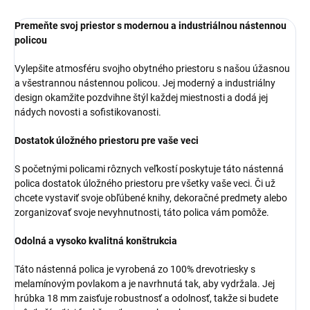
Premeňte svoj priestor s modernou a industriálnou nástennou
policou
Vylepšite atmosféru svojho obytného priestoru s našou úžasnou
a všestrannou nástennou policou. Jej moderný a industriálny
design okamžite pozdvihne štýl každej miestnosti a dodá jej
nádych novosti a sofistikovanosti.
Dostatok úložného priestoru pre vaše veci
S početnými policami rôznych veľkostí poskytuje táto nástenná
polica dostatok úložného priestoru pre všetky vaše veci. Či už
chcete vystaviť svoje obľúbené knihy, dekoračné predmety alebo
zorganizovať svoje nevyhnutnosti, táto polica vám pomôže.
Odolná a vysoko kvalitná konštrukcia
Táto nástenná polica je vyrobená zo 100% drevotriesky s
melamínovým povlakom a je navrhnutá tak, aby vydržala. Jej
hrúbka 18 mm zaisťuje robustnosť a odolnosť, takže si budete