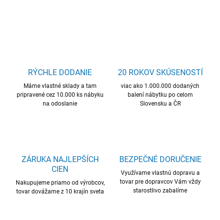
OPÝTAŤ SA
STRÁŽIŤ
RÝCHLE DODANIE
20 ROKOV SKÚSENOSTÍ
Máme vlastné sklady a tam
viac ako 1.000.000 dodaných
pripravené cez 10.000 ks nábyku
balení nábytku po celom
na odoslanie
Slovensku a ČR
ZÁRUKA NAJLEPŠÍCH
BEZPEČNÉ DORUČENIE
CIEN
Využívame vlastnú dopravu a
tovar pre dopravcov Vám vždy
Nakupujeme priamo od výrobcov,
starostlivo zabalíme
tovar dovážame z 10 krajín sveta