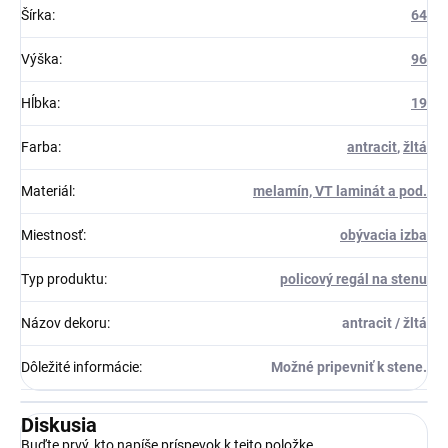
Šírka
:
64
Výška
:
96
Hĺbka
:
19
Farba
:
antracit
,
žltá
Materiál
:
melamín, VT laminát a pod.
Miestnosť
:
obývacia izba
Typ produktu
:
policový regál na stenu
Názov dekoru
:
antracit / žltá
Dôležité informácie
:
Možné pripevniť k stene.
Diskusia
Buďte prvý, kto napíše príspevok k tejto položke.