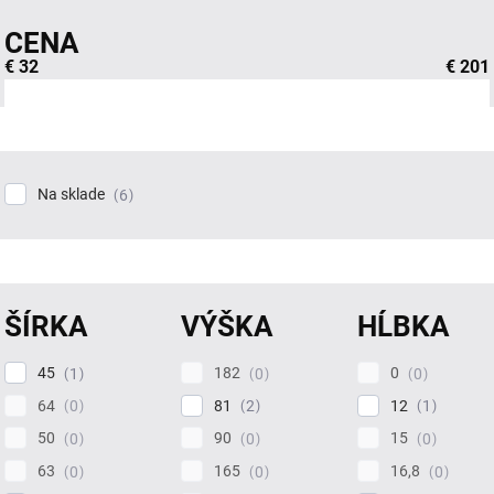
CENA
€
32
€
201
Na sklade
6
ŠÍRKA
VÝŠKA
HĹBKA
45
182
0
1
0
0
64
81
12
0
2
1
50
90
15
0
0
0
63
165
16,8
0
0
0