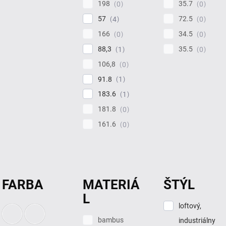
198
35.7
0
0
57
72.5
4
0
166
34.5
0
0
88,3
35.5
1
0
106,8
0
91.8
1
183.6
1
181.8
0
161.6
0
FARBA
MATERIÁ
ŠTÝL
L
loftový,
bambus
industriálny