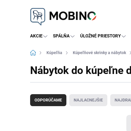
Prejsť
na
obsah
AKCIE
SPÁLŇA
ÚLOŽNÉ PRIESTORY
Domov
Kúpeľňa
Kúpeľňové skrinky a nábytok
Nábytok do kúpeľne 
R
a
ODPORÚČAME
NAJLACNEJŠIE
NAJDRA
d
e
n
i
e