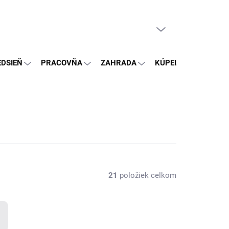
PRÁZDNY KOŠÍK
NÁKUPNÝ
KOŠÍK
EDSIEŇ
PRACOVŇA
ZAHRADA
KÚPEĽŇA
OSTA
21
položiek celkom