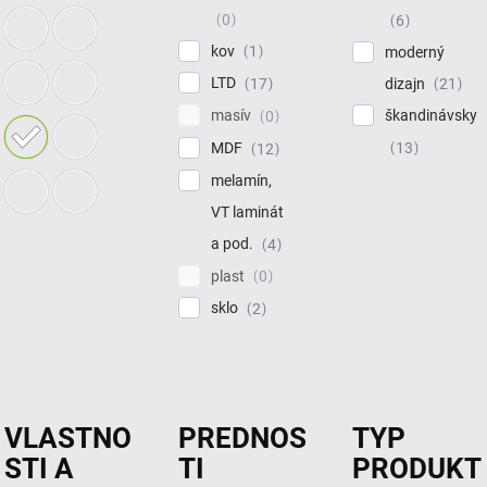
0
6
kov
1
moderný
LTD
dizajn
17
21
masív
škandinávsky
0
MDF
13
12
melamín,
VT laminát
a pod.
4
plast
0
sklo
2
VLASTNO
PREDNOS
TYP
STI A
TI
PRODUKT