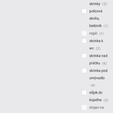
skrinky
2
policová
skriňa,
bielizník
1
regál
0
skrinka k
wc
2
skrinka nad
práčku
6
skrinka pod
umývadlo
4
stĺpik do
kúpeľne
3
stojan na