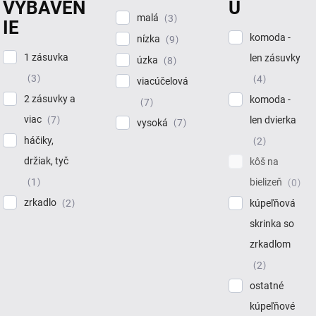
VYBAVEN
U
malá
3
IE
komoda -
nízka
9
1 zásuvka
len zásuvky
úzka
8
3
4
viacúčelová
2 zásuvky a
komoda -
7
viac
7
len dvierka
vysoká
7
háčiky,
2
držiak, tyč
kôš na
1
bielizeň
0
zrkadlo
2
kúpeľňová
skrinka so
zrkadlom
2
ostatné
kúpeľňové