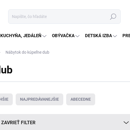
Hľadať
KUCHYŇA, JEDÁLEŇ
OBÝVAČKA
DETSKÁ IZBA
PR
Nábytok do kúpeľne dub
dub
HŠIE
NAJPREDÁVANEJŠIE
ABECEDNE
ZAVRIEŤ FILTER