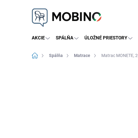
Prejsť
na
obsah
AKCIE
SPÁLŇA
ÚLOŽNÉ PRIESTORY
Domov
Spálňa
Matrace
Matrac MONETE, 20
Neohodnotené
Podrobnosti hodnote
NOVINKA