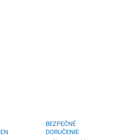
ne mäkky H2
OPÝTAŤ SA
STRÁŽIŤ
BEZPEČNÉ
IEN
DORUČENIE