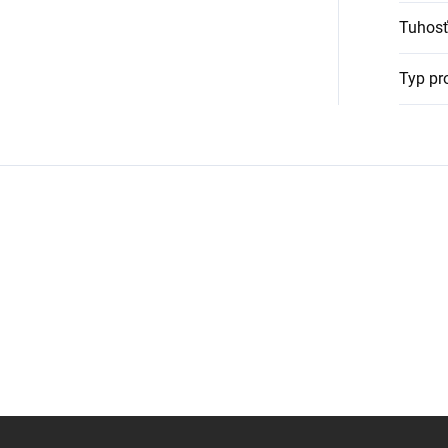
Tuhosť
Typ pr