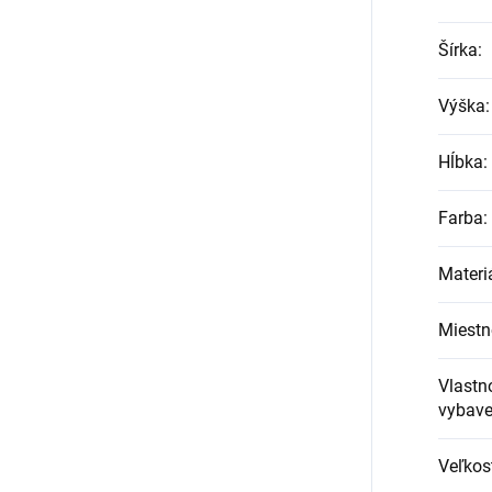
Šírka
:
Výška
:
Hĺbka
:
Farba
:
Materi
Miestn
Vlastno
vybave
Veľkos