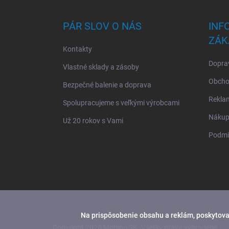
á
p
ä
PÁR SLOV O NÁS
INF
t
ZÁK
i
Kontakty
e
Doprav
Vlastné sklady a zásoby
Obcho
Bezpečné balenie a doprava
Rekla
Spolupracujeme s veľkými výrobcami
Nákup 
Už 20 rokov s Vami
Podmi
Na prispôsobenie obsahu a reklám, poskytovan
Copyright 2026
Mobino SK
. Všetky práva vyhradené.