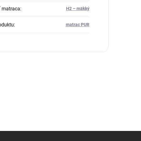
 matraca
:
H2 – mäkký
oduktu
:
matrac PUR