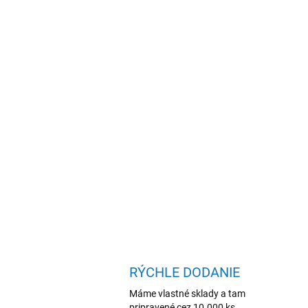
RÝCHLE DODANIE
Máme vlastné sklady a tam
pripravené cez 10.000 ks