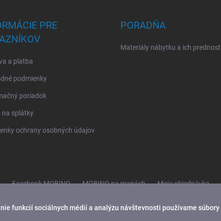
ORMÁCIE PRE
PORADŇA
AZNÍKOV
Materiály nábytku a ich prednost
a a platba
dné podmienky
mačný poriadok
na splátky
enky ochrany osobných údajov
- Facebook MOBINO -
- MOBINO na mapách -
- Moja objednávka -
ie funkcií sociálnych médií a analýzu návštevnosti používame súbory 