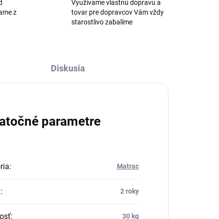
d
Využívame vlastnú dopravu a
žame z
tovar pre dopravcov Vám vždy
starostlivo zabalíme
Diskusia
atočné parametre
ria
:
Matrac
a
:
2 roky
osť
:
30 kg