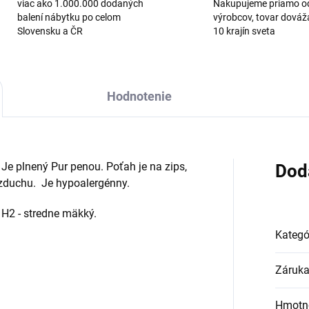
viac ako 1.000.000 dodaných
Nakupujeme priamo o
balení nábytku po celom
výrobcov, tovar dová
Slovensku a ČR
10 krajín sveta
Hodnotenie
e plnený Pur penou. Poťah je na zips,
Dod
zduchu. Je hypoalergénny.
 H2 - stredne mäkký.
Kategó
Záruk
Hmotn