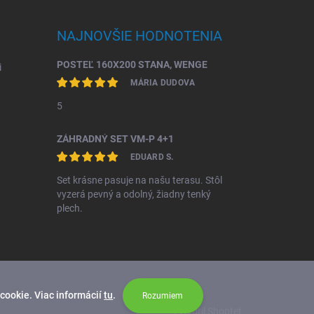
NAJNOVŠIE HODNOTENIA
POSTEĽ 160X200 STANA, WENGE
i
MÁRIA DUDOVA
5
ZÁHRADNÝ SET VM-P 4+1
EDUARD S.
Set krásne pasuje na našu terasu. Stôl
vyzerá pevný a odolný, žiadny tenký
plech.
cookie. Viac informácií
tu
.
Rozumiem
Vytvoril Shoptet