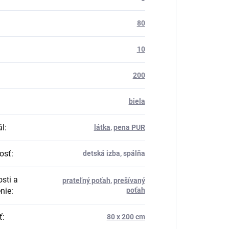
80
10
200
biela
ál
:
látka
,
pena PUR
osť
:
detská izba, spálňa
sti a
prateľný poťah
,
prešívaný
nie
:
poťah
ť
:
80 x 200 cm