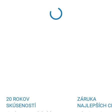
Hypoalergénny poťah, stred
DETAILNÉ INFORMÁCIE
20 ROKOV
ZÁRUKA
SKÚSENOSTÍ
NAJLEPŠÍCH C