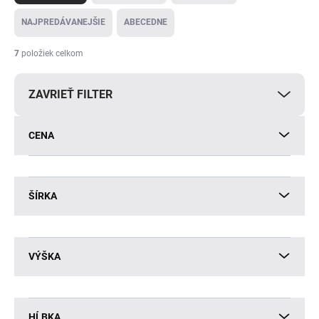
d
e
NAJPREDÁVANEJŠIE
ABECEDNE
n
i
7
položiek celkom
e
p
ZAVRIEŤ FILTER
r
o
d
CENA
u
k
t
o
ŠÍRKA
v
VÝŠKA
HĹBKA