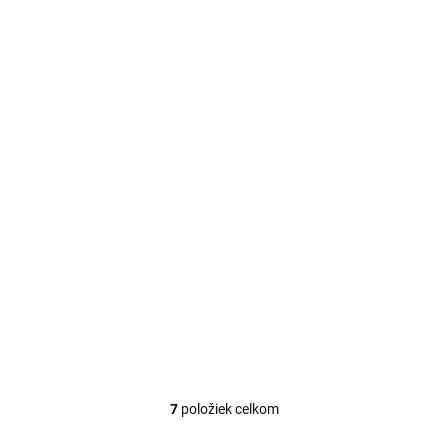
OBJEDNANÉ U DODÁVATEĽA
Manželská posteľ
CELENE 33, biela/biely
lesk
€237,86
Do košíka
Dekorované čelo postele,
možnosť dokúpiť úložný box
pod posteľ.
7
položiek celkom
O
v