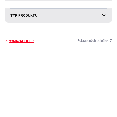
TYP PRODUKTU
Zobrazených položiek:
7
VYMAZAŤ FILTRE
V
ý
p
i
s
p
r
o
d
OBJEDNANÉ U DODÁVATEĽA
OBJEDNANÉ U DODÁVATEĽA
u
Manželská posteľ 140
Manželská posteľ 140
k
x 200 cm DESIRE 50,
x 200 REINOLD 08,