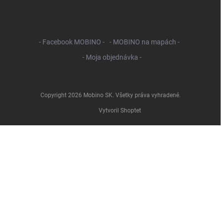
- Facebook MOBINO -
- MOBINO na mapách -
- Moja objednávka -
Copyright 2026
Mobino SK
. Všetky práva vyhradené.
Vytvoril Shoptet