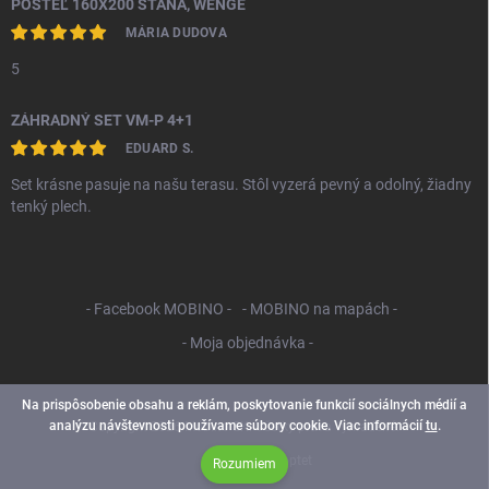
POSTEĽ 160X200 STANA, WENGE
MÁRIA DUDOVA
5
ZÁHRADNÝ SET VM-P 4+1
EDUARD S.
Set krásne pasuje na našu terasu. Stôl vyzerá pevný a odolný, žiadny
tenký plech.
- Facebook MOBINO -
- MOBINO na mapách -
- Moja objednávka -
Na prispôsobenie obsahu a reklám, poskytovanie funkcií sociálnych médií a
analýzu návštevnosti používame súbory cookie. Viac informácií
tu
.
Copyright 2026
Mobino SK
. Všetky práva vyhradené.
Vytvoril Shoptet
Rozumiem