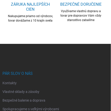
u
ZÁRUKA NAJLEPŠÍCH
BEZPEČNÉ DORUČENIE
CIEN
Využívame vlastnú dopravu a
tovar pre dopravcov Vám vždy
Nakupujeme priamo od výrobcov,
starostlivo zabalíme
tovar dovážame z 10 krajín sveta
Z
á
p
ä
t
i
PÁR SLOV O NÁS
e
Kontakty
Vlastné sklady a zásoby
Bezpečné balenie a doprava
Spolupracujeme s veľkými výrobcami