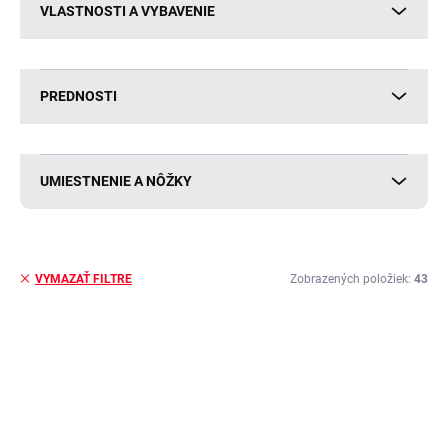
VLASTNOSTI A VYBAVENIE
PREDNOSTI
UMIESTNENIE A NÔŽKY
Zobrazených položiek:
43
VYMAZAŤ FILTRE
V
ý
BESTSELLER
BESTSELLER
p
i
s