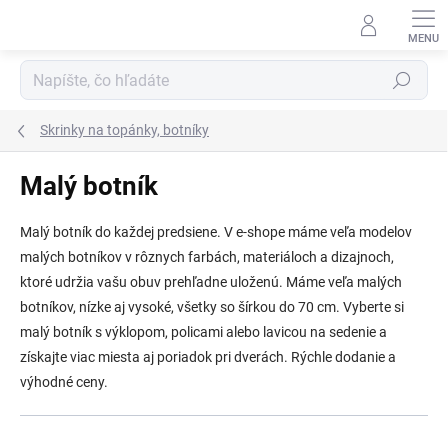
Prejsť
na
obsah
Hľadať
Skrinky na topánky, botníky
Malý botník
Malý botník do každej predsiene. V e‑shope máme veľa modelov
malých botníkov v rôznych farbách, materiáloch a dizajnoch,
ktoré udržia vašu obuv prehľadne uloženú. Máme veľa malých
botníkov, nízke aj vysoké, všetky so šírkou do 70 cm. Vyberte si
malý botník s výklopom, policami alebo lavicou na sedenie a
získajte viac miesta aj poriadok pri dverách. Rýchle dodanie a
výhodné ceny.
R