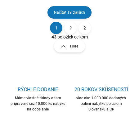
Načítať 19 ďalších
1
2
O
S
v
t
43
položiek celkom
l
r
Hore
á
á
d
n
a
k
c
o
i
e
v
p
a
r
RÝCHLE DODANIE
20 ROKOV SKÚSENOSTÍ
n
v
i
Máme vlastné sklady a tam
viac ako 1.000.000 dodaných
k
pripravené cez 10.000 ks nábyku
balení nábytku po celom
e
y
na odoslanie
Slovensku a ČR
v
ý
p
i
s