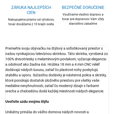
ZÁRUKA NAJLEPŠÍCH
BEZPEČNÉ DORUČENIE
CIEN
Využívame vlastnú dopravu a
tovar pre dopravcov Vám vždy
Nakupujeme priamo od výrobcov,
starostlivo zabalíme
tovar dovážame z 10 krajín sveta
Premeňte svoju obývačku na štýlový a sofistikovaný priestor s
našou vynikajúcou televíznou skrinkou. Táto skrinka, vyrobená zo
100% drevotriesky s melamínovým povlakom, vyžaruje eleganciu
a odolnosť ako žiadna iná. Hrúbka 18 mm a 4 mm CNC reliéf
dodávajú nádych luxusu, zatiaľ čo plastové nohy poskytujú
stabilitu a oporu. Súčasťou dodávky je nástenná polica a skrinky,
ktoré ponúkajú dostatok úložného priestoru pre všetky vaše
mediálne nevyhnutnosti, zatiaľ čo moderný dizajn s farbami
orecha a chalcedónu dodá každej miestnosti nádych elegancie.
Uvoľnite uzdu svojmu štýlu
Unikátny prináša do vášho domova nádych novosti a