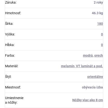
Záruka
:
2 roky
Hmotnosť
:
46.3 kg
Šírka
:
180
Výška
:
0
Hĺbka
:
0
Farba
:
modrá
,
orech
Materiál
:
melamín, VT laminát a pod.
Štýl
:
orientálny
Miestnosť
:
obývacia izba
Umiestnenie
Nôžky viac ako 8 cm
a nôžky
: