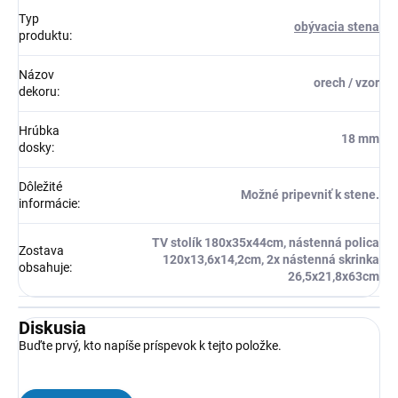
Typ
obývacia stena
produktu
:
Názov
orech / vzor
dekoru
:
Hrúbka
18 mm
dosky
:
Dôležité
Možné pripevniť k stene.
informácie
:
TV stolík 180x35x44cm, nástenná polica
Zostava
120x13,6x14,2cm, 2x nástenná skrinka
obsahuje
:
26,5x21,8x63cm
Diskusia
Buďte prvý, kto napíše príspevok k tejto položke.