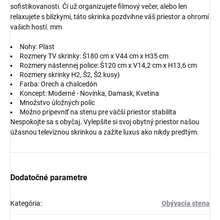
sofistikovanosti. Či už organizujete filmový večer, alebo len
relaxujete s blízkymi, táto skrinka pozdvihne váš priestor a ohromí
vašich hostí. mm
Nohy: Plast
Rozmery TV skrinky: Š180 cm x V44 cm x H35 cm
Rozmery nástennej police: Š120 cm x V14,2 cm x H13,6 cm
Rozmery skrinky H2, Š2, Š2 kusy)
Farba: Orech a chalcedón
Koncept: Moderné - Novinka, Damask, Kvetina
Množstvo úložných políc
Možno pripevniť na stenu pre väčší priestor stabilita
Nespokojte sa s obyčaj. Vylepšite si svoj obytný priestor našou
úžasnou televíznou skrinkou a zažite luxus ako nikdy predtým.
Dodatočné parametre
Kategória
:
Obývacia stena