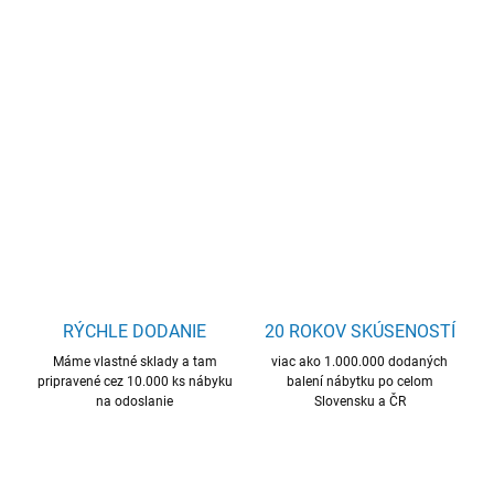
−
+
Pridať do košíka
obývacia zostava, kvalitný materiál, skvelá cena, závesná skrinka,
luxusný vzhľad
DETAILNÉ INFORMÁCIE
OPÝTAŤ SA
STRÁŽIŤ
RÝCHLE DODANIE
20 ROKOV SKÚSENOSTÍ
Máme vlastné sklady a tam
viac ako 1.000.000 dodaných
pripravené cez 10.000 ks nábyku
balení nábytku po celom
na odoslanie
Slovensku a ČR