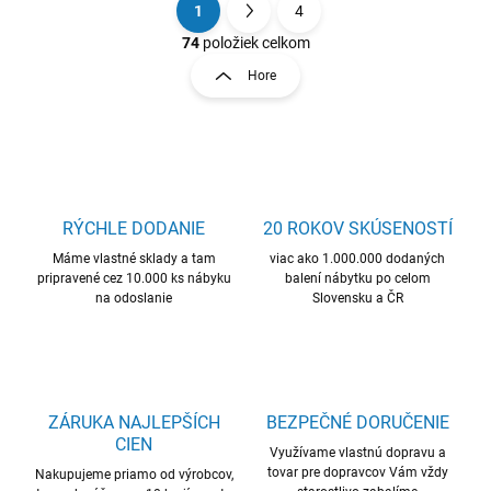
1
4
O
S
v
t
74
položiek celkom
l
r
Hore
á
á
d
n
a
k
c
o
i
e
v
p
a
r
RÝCHLE DODANIE
20 ROKOV SKÚSENOSTÍ
n
v
i
Máme vlastné sklady a tam
viac ako 1.000.000 dodaných
k
pripravené cez 10.000 ks nábyku
balení nábytku po celom
e
y
na odoslanie
Slovensku a ČR
v
ý
p
i
s
u
ZÁRUKA NAJLEPŠÍCH
BEZPEČNÉ DORUČENIE
CIEN
Využívame vlastnú dopravu a
tovar pre dopravcov Vám vždy
Nakupujeme priamo od výrobcov,