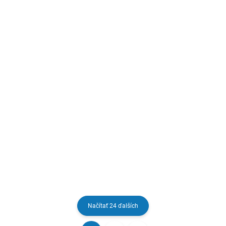
NA OBJEDNÁVKU
OBJEDNÁVAME
Jedálenský stôl
Jedálenský stôl
BRAVA, pätik
GEORGIA 160, dub
Artisan
€109,83
€284,07
Do košíka
Do košíka
Priestranný kuchynský stôl,
kvalitné materiály, elegantné
dizajnový jedálenský stôl v
farby, stabilné nohy
industriálnom štýle, štýlové
farebné prevedenie
Načítať 24 ďalších