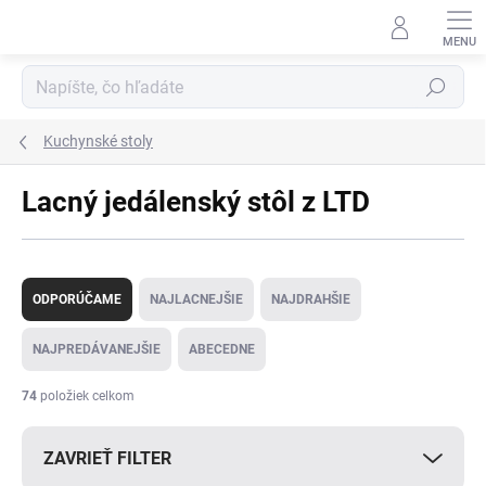
Prejsť
na
obsah
Hľadať
Kuchynské stoly
Lacný jedálenský stôl z LTD
R
a
ODPORÚČAME
NAJLACNEJŠIE
NAJDRAHŠIE
d
e
NAJPREDÁVANEJŠIE
ABECEDNE
n
i
74
položiek celkom
e
p
ZAVRIEŤ FILTER
r