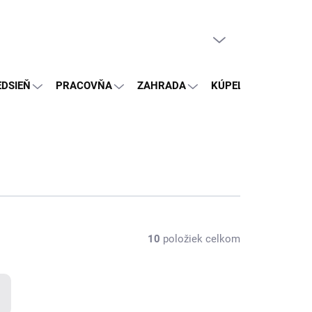
PRÁZDNY KOŠÍK
NÁKUPNÝ
KOŠÍK
EDSIEŇ
PRACOVŇA
ZAHRADA
KÚPEĽŇA
OSTA
10
položiek celkom