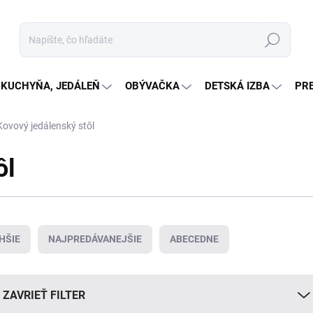
Hľadať
KUCHYŇA, JEDÁLEŇ
OBÝVAČKA
DETSKÁ IZBA
PR
Kovový jedálenský stôl
ôl
HŠIE
NAJPREDÁVANEJŠIE
ABECEDNE
ZAVRIEŤ FILTER