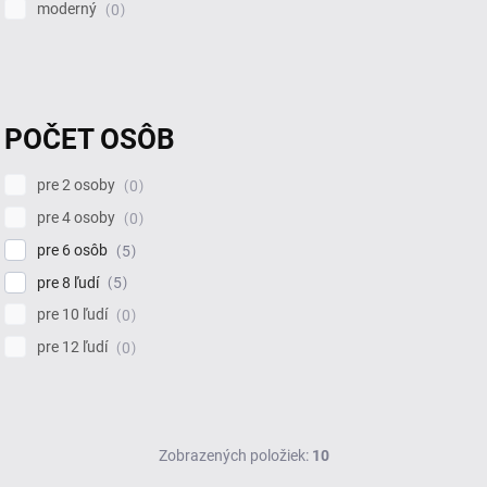
moderný
0
POČET OSÔB
pre 2 osoby
0
pre 4 osoby
0
pre 6 osôb
5
pre 8 ľudí
5
pre 10 ľudí
0
pre 12 ľudí
0
Zobrazených položiek:
10