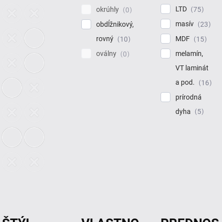
LTD
75
okrúhly
0
masív
23
obdĺžnikový,
MDF
rovný
15
10
melamín,
oválny
0
VT laminát
a pod.
16
prírodná
dyha
5