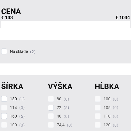
CENA
€
133
€
1034
Na sklade
2
ŠÍRKA
VÝŠKA
HĹBKA
180
80
100
1
0
0
114
72
105
0
5
0
160
40
110
5
0
0
100
74,4
120
0
0
0