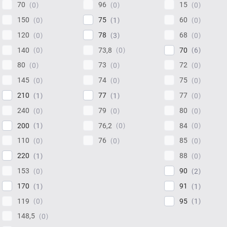
70
96
15
0
0
0
150
75
60
0
1
0
120
78
68
0
3
0
140
73,8
70
0
0
6
80
73
72
0
0
0
145
74
75
0
0
0
210
77
77
1
1
0
240
79
80
0
0
0
200
76,2
84
1
0
0
110
76
85
0
0
0
220
88
1
0
153
90
0
2
170
91
1
1
119
95
0
1
148,5
0