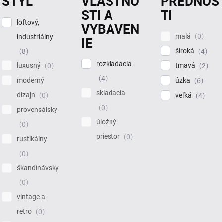
ŠTÝL
VLASTNO
PREDNOS
STI A
TI
loftový,
VYBAVEN
malá
0
industriálny
IE
široká
4
8
rozkladacia
tmavá
luxusný
2
0
4
úzka
moderný
6
skladacia
dizajn
veľká
0
4
0
provensálsky
úložný
0
priestor
0
rustikálny
0
škandinávsky
0
vintage a
retro
0