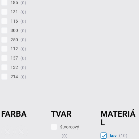
185
0
131
0
116
0
300
0
250
0
112
0
137
0
132
0
214
0
FARBA
TVAR
MATERIÁ
L
štvorcový
kov
10
0