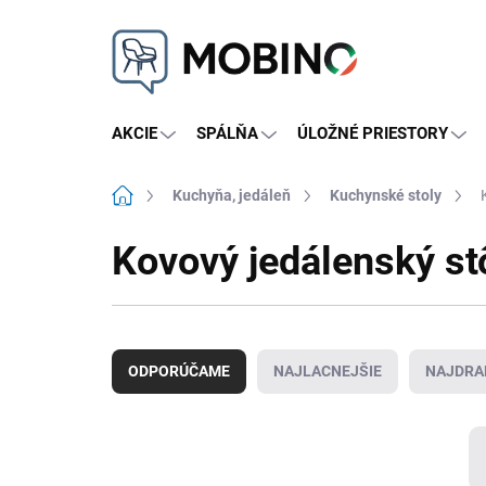
Prejsť
na
obsah
AKCIE
SPÁLŇA
ÚLOŽNÉ PRIESTORY
Domov
Kuchyňa, jedáleň
Kuchynské stoly
Kovový jedálenský st
R
a
ODPORÚČAME
NAJLACNEJŠIE
NAJDRA
d
e
n
i
e