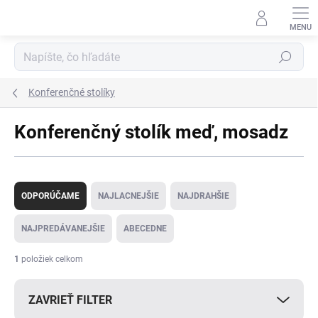
Prejsť
na
obsah
Hľadať
Konferenčné stolíky
Konferenčný stolík meď, mosadz
R
a
ODPORÚČAME
NAJLACNEJŠIE
NAJDRAHŠIE
d
e
NAJPREDÁVANEJŠIE
ABECEDNE
n
i
1
položiek celkom
e
p
ZAVRIEŤ FILTER
r