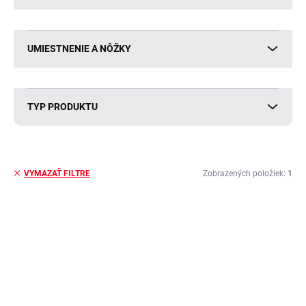
UMIESTNENIE A NÔŽKY
TYP PRODUKTU
Zobrazených položiek:
1
VYMAZAŤ FILTRE
V
ý
p
i
s
p
r