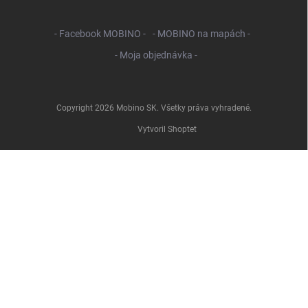
- Facebook MOBINO -
- MOBINO na mapách -
- Moja objednávka -
Copyright 2026
Mobino SK
. Všetky práva vyhradené.
Vytvoril Shoptet