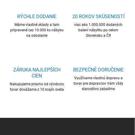
d
a
c
RÝCHLE DODANIE
20 ROKOV SKÚSENOSTÍ
i
Máme vlastné sklady a tam
e
viac ako 1.000.000 dodaných
pripravené cez 10.000 ks nábyku
balení nábytku po celom
p
na odoslanie
Slovensku a ČR
r
v
k
y
v
ý
ZÁRUKA NAJLEPŠÍCH
BEZPEČNÉ DORUČENIE
p
CIEN
i
Využívame vlastnú dopravu a
s
tovar pre dopravcov Vám vždy
Nakupujeme priamo od výrobcov,
u
starostlivo zabalíme
tovar dovážame z 10 krajín sveta
Z
á
p