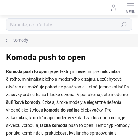
Prejsť
na
obsah
Hľadať
Komody
Komoda push to open
Komoda push to open
je perfektným riešením pre milovníkov
čistého, minimalistického a moderného dizajnu. Bezúchytové
otváranie umožňuje pohodlné používanie – stačí jemne zatlačiť a
zásuvky či dvierka sa hladko otvoria. V ponuke nájdete moderné
šuflíkové komody
, úzke aj široké modely a elegantné riešenia
vhodné ako štýlová
komoda do spálne
či obývačky. Pre
zákazníkov, ktorí hľadajú moderný vzhľad za dostupnú cenu, je
skvelou voľbou aj
lacná komoda
push to open. Tento typ komody
ponúka kombináciu praktickosti, kvalitného spracovania a