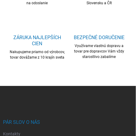
na odoslanie
Slovensku a ČR
r
v
k
y
v
ý
ZÁRUKA NAJLEPŠÍCH
BEZPEČNÉ DORUČENIE
p
CIEN
i
Využívame vlastnú dopravu a
s
tovar pre dopravcov Vám vždy
Nakupujeme priamo od výrobcov,
u
starostlivo zabalíme
tovar dovážame z 10 krajín sveta
Z
á
p
ä
t
i
PÁR SLOV O NÁS
e
Kontakty