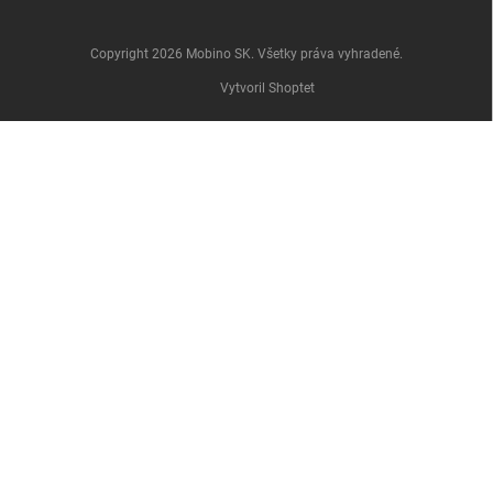
Copyright 2026
Mobino SK
. Všetky práva vyhradené.
Vytvoril Shoptet