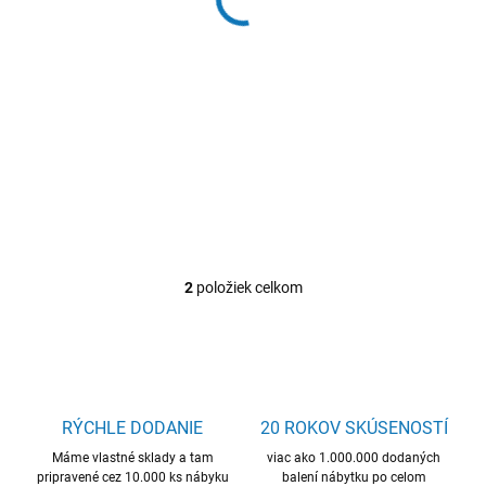
t
€252,46
€234,03
o
v
Do košíka
Do košíka
prevedenie v lesku, push to
prevedenie v lesku, push to
open, ďalšie produkty na
open, ďalšie produkty na
výber
výber
2
položiek celkom
O
v
l
á
d
a
c
RÝCHLE DODANIE
20 ROKOV SKÚSENOSTÍ
i
Máme vlastné sklady a tam
e
viac ako 1.000.000 dodaných
pripravené cez 10.000 ks nábyku
balení nábytku po celom
p