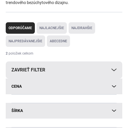
trendového bezúchytového dizajnu.
R
a
ODPORÚČAME
NAJLACNEJŠIE
NAJDRAHŠIE
d
e
NAJPREDÁVANEJŠIE
ABECEDNE
n
i
2
položiek celkom
e
p
ZAVRIEŤ FILTER
r
o
d
CENA
u
k
t
o
ŠÍRKA
v