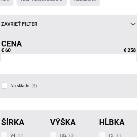
ZAVRIEŤ FILTER
CENA
€
60
€
258
Na sklade
5
ŠÍRKA
VÝŠKA
HĹBKA
94
182
15
0
0
0