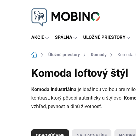
Prejsť
na
obsah
AKCIE
SPÁLŇA
ÚLOŽNÉ PRIESTORY
Domov
Úložné priestory
Komody
Komoda lo
Komoda loftový štýl
Komoda industriálna
je ideálnou voľbou pre mil
kontrast, ktorý pôsobí autenticky a štýlovo.
Komod
vzhľad, pevnosť a dlhú životnosť.
R
a
ODPORÚČAME
NAJLACNEJŠIE
NAJDRA