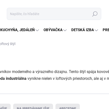
Hľadať
KUCHYŇA, JEDÁLEŇ
OBÝVAČKA
DETSKÁ IZBA
PR
ftový štýl
ovníkov moderného a výrazného dizajnu. Tento štýl spája kovové
a industriálna
vynikne nielen v loftových priestoroch, ale aj 
HŠIE
NAJPREDÁVANEJŠIE
ABECEDNE