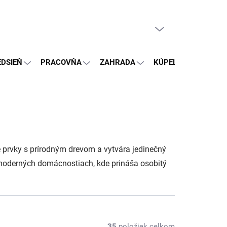
PRÁZDNY KOŠÍK
NÁKUPNÝ
KOŠÍK
EDSIEŇ
PRACOVŇA
ZAHRADA
KÚPEĽŇA
OSTA
 prvky s prírodným drevom a vytvára jedinečný
v moderných domácnostiach, kde prináša osobitý
35
položiek celkom