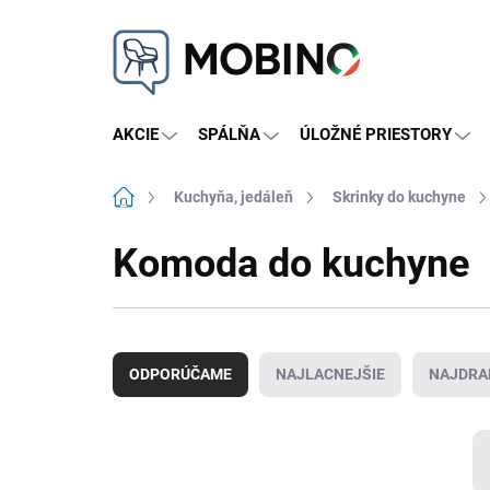
Prejsť
na
obsah
AKCIE
SPÁLŇA
ÚLOŽNÉ PRIESTORY
Domov
Kuchyňa, jedáleň
Skrinky do kuchyne
Komoda do kuchyne
R
a
ODPORÚČAME
NAJLACNEJŠIE
NAJDRA
d
e
n
i
e