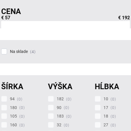
CENA
€
57
€
192
Na sklade
4
ŠÍRKA
VÝŠKA
HĹBKA
94
182
10
0
0
0
180
90
17
0
0
0
105
183
18
0
0
0
160
32
27
0
0
0