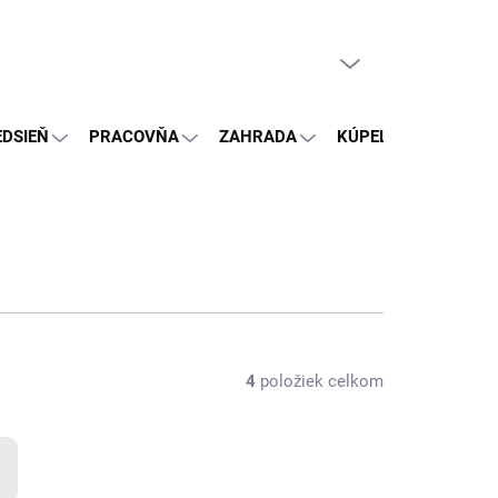
PRÁZDNY KOŠÍK
NÁKUPNÝ
KOŠÍK
EDSIEŇ
PRACOVŇA
ZAHRADA
KÚPEĽŇA
OSTA
4
položiek celkom