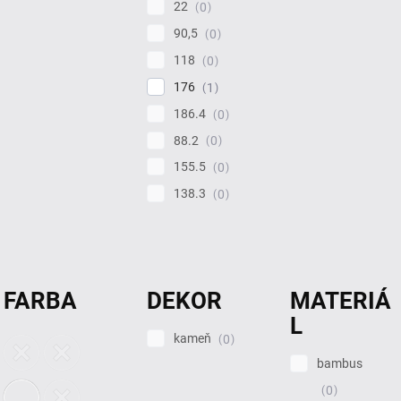
22
0
90,5
0
118
0
176
1
186.4
0
88.2
0
155.5
0
138.3
0
FARBA
DEKOR
MATERIÁ
L
kameň
0
bambus
0