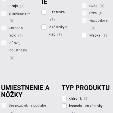
IE
nízka
0
dizajn
1
1 zásuvka
úzka
0
škandinávsky
3
viacúčelová
0
2 zásuvky a
0
vintage a
viac
1
vysoká
retro
3
0
loftové,
industriálne
0
UMIESTNENIE A
TYP PRODUKTU
NÔŽKY
chlebník
1
Bez nožičiek na podlahe
komoda - len zásuvky
0