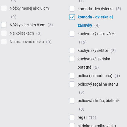
1
Nôžky menej ako 8 cm
komoda - len dvierka
3
0
komoda - dvierka aj
Nôžky viac ako 8 cm
3
zásuvky
4
Na kolieskach
0
kuchynský ostrovček
Na pracovnú dosku
0
15
kuchynský sektor
2
kuchynská skrinka
ostatné
5
polica (jednoduchá)
1
policový regál na stenu
9
policová skriňa, bielizník
8
regál
12
skrinka na mikrovlnku