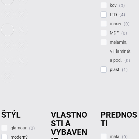
kov
0
LTD
4
masív
0
MDF
0
melamín,
VT laminát
a pod.
0
plast
1
ŠTÝL
VLASTNO
PREDNOS
STI A
TI
glamour
0
VYBAVEN
malá
0
moderný