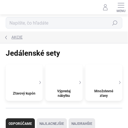
Prejsť
na
obsah
Hľadať
AKCIE
Jedálenské sety
Výpredaj
Množstevné
Zľavový kupón
nábytku
zľavy
R
a
ODPORÚČAME
NAJLACNEJŠIE
NAJDRAHŠIE