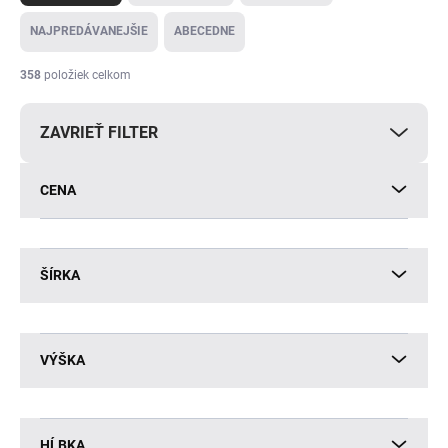
d
e
NAJPREDÁVANEJŠIE
ABECEDNE
n
i
358
položiek celkom
e
p
ZAVRIEŤ FILTER
r
o
d
CENA
u
k
t
o
ŠÍRKA
v
VÝŠKA
HĹBKA