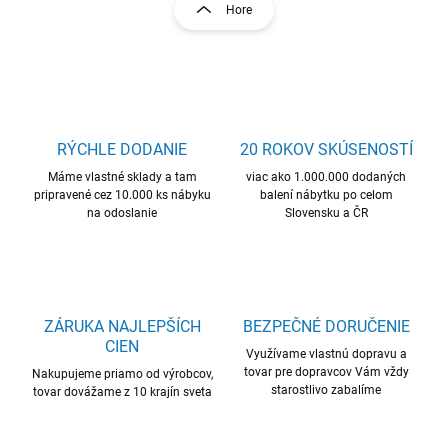
r
Hore
á
á
d
n
a
k
c
o
i
e
v
p
a
r
RÝCHLE DODANIE
20 ROKOV SKÚSENOSTÍ
n
v
i
Máme vlastné sklady a tam
viac ako 1.000.000 dodaných
k
pripravené cez 10.000 ks nábyku
balení nábytku po celom
e
y
na odoslanie
Slovensku a ČR
v
ý
p
i
s
u
ZÁRUKA NAJLEPŠÍCH
BEZPEČNÉ DORUČENIE
CIEN
Využívame vlastnú dopravu a
tovar pre dopravcov Vám vždy
Nakupujeme priamo od výrobcov,
starostlivo zabalíme
tovar dovážame z 10 krajín sveta