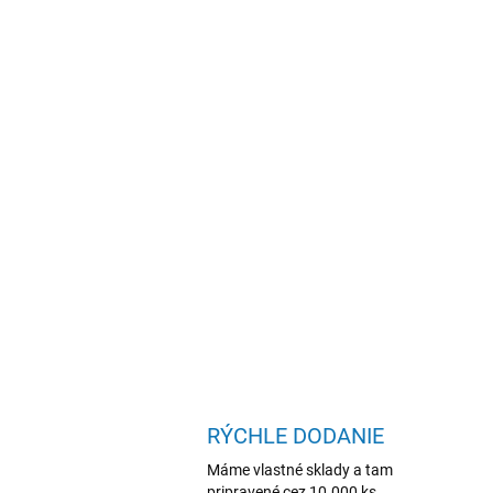
RÝCHLE DODANIE
Máme vlastné sklady a tam
pripravené cez 10.000 ks