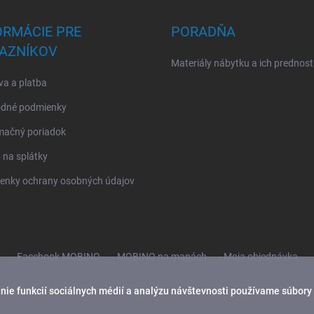
ORMÁCIE PRE
PORADŇA
AZNÍKOV
Materiály nábytku a ich prednost
a a platba
dné podmienky
mačný poriadok
na splátky
enky ochrany osobných údajov
- Facebook MOBINO -
- MOBINO na mapách -
- Moja objednávka -
ie funkcií sociálnych médií a analýzu návštevnosti používame súbory 