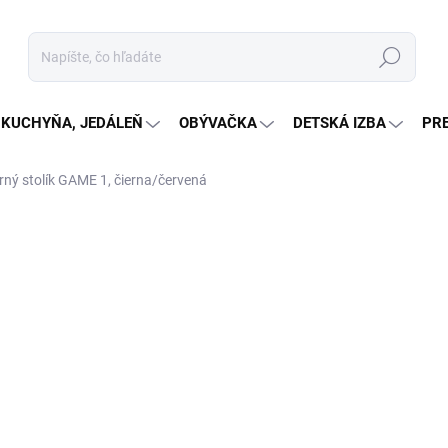
Hľadať
KUCHYŇA, JEDÁLEŇ
OBÝVAČKA
DETSKÁ IZBA
PR
rný stolík GAME 1, čierna/červená
nia
€114,10
€55,9
Jednotková
SKLADOM
(1 KS)
cena:
MÔŽEME DORUČIŤ DO:
12.8.2
−
+