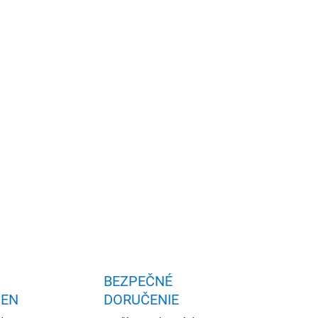
 hry
OPÝTAŤ SA
STRÁŽIŤ
BEZPEČNÉ
IEN
DORUČENIE