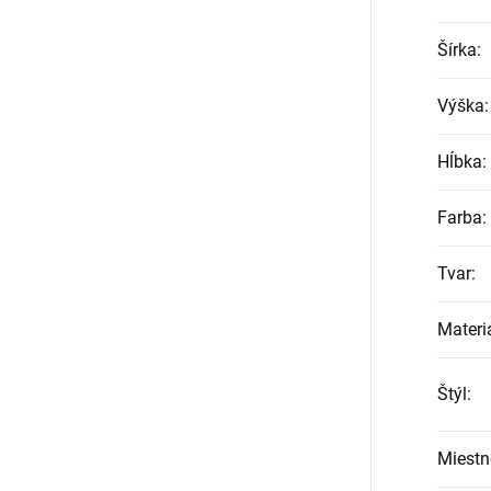
Šírka
:
Výška
:
Hĺbka
:
Farba
:
Tvar
:
Materi
Štýl
:
Miestn