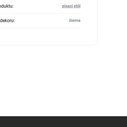
oduktu
:
písací stôl
dekoru
:
čierna