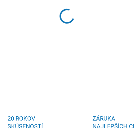
GAMING table, vhodný na PC
, v industriálnom štýle.
DETAILNÉ INFORMÁCIE
20 ROKOV
ZÁRUKA
SKÚSENOSTÍ
NAJLEPŠÍCH C