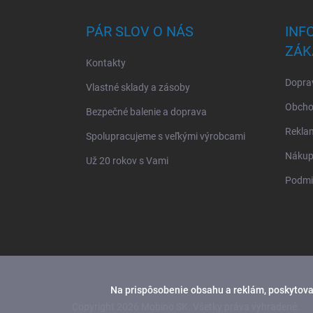
p
ä
PÁR SLOV O NÁS
INF
t
ZÁK
i
Kontakty
e
Doprav
Vlastné sklady a zásoby
Obcho
Bezpečné balenie a doprava
Rekla
Spolupracujeme s veľkými výrobcami
Nákup 
Už 20 rokov s Vami
Podmi
Na prispôsobenie obsahu a reklám, poskytovan
Copyright 2026
Mobino SK
. Všetky práva vyhradené.