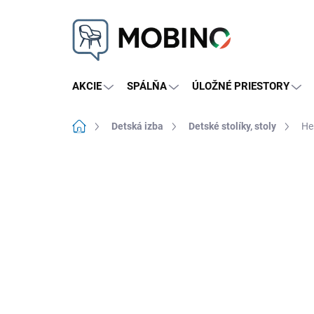
Prejsť
na
obsah
AKCIE
SPÁLŇA
ÚLOŽNÉ PRIESTORY
Domov
Detská izba
Detské stolíky, stoly
He
Neohodnotené
Podrobnosti hodnote
VÝPREDAJ