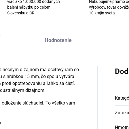
viac ako 1.000.000 dodaných
Nakupujeme priamo o
balení nábytku po celom
výrobcov, tovar dová
Slovensku a ČR
10 krajín sveta
Hodnotenie
edinečným dizajnom má oceľový rám so
Dod
 s hrúbkou 15 mm, čo spolu vytvára
 proti opotrebovaniu a ľahko sa čistí.
dustriálnym dizajnom.
Kategó
na odloženie slúchadiel. To všetko vám
Záruk
m
Hmotn