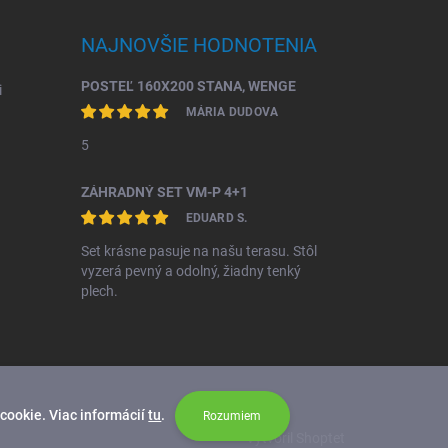
NAJNOVŠIE HODNOTENIA
POSTEĽ 160X200 STANA, WENGE
i
MÁRIA DUDOVA
5
ZÁHRADNÝ SET VM-P 4+1
EDUARD S.
Set krásne pasuje na našu terasu. Stôl
vyzerá pevný a odolný, žiadny tenký
plech.
cookie. Viac informácií
tu
.
Rozumiem
Vytvoril Shoptet