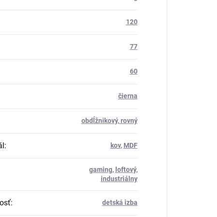
120
77
60
čierna
obdĺžnikový, rovný
ál
:
kov
,
MDF
gaming
,
loftový,
industriálny
osť
:
detská izba