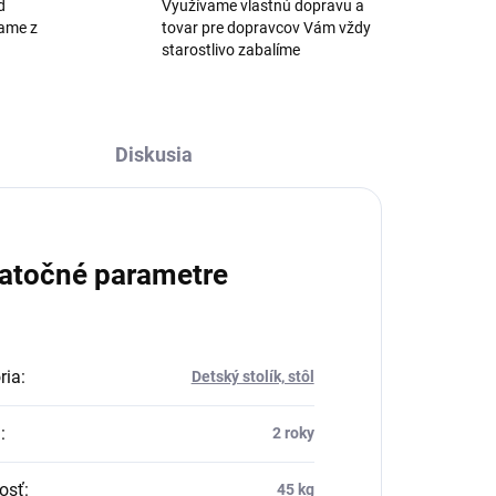
d
Využívame vlastnú dopravu a
žame z
tovar pre dopravcov Vám vždy
starostlivo zabalíme
Diskusia
atočné parametre
ria
:
Detský stolík, stôl
a
:
2 roky
osť
:
45 kg