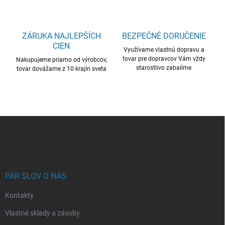
p
i
s
u
ZÁRUKA NAJLEPŠÍCH
BEZPEČNÉ DORUČENIE
CIEN
Využívame vlastnú dopravu a
tovar pre dopravcov Vám vždy
Nakupujeme priamo od výrobcov,
starostlivo zabalíme
tovar dovážame z 10 krajín sveta
Z
á
p
ä
t
i
PÁR SLOV O NÁS
e
Kontakty
Vlastné sklady a zásoby