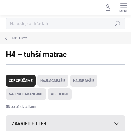
Prejsť
na
obsah
Hľadať
Matrace
H4 – tuhší matrac
R
a
ODPORÚČAME
NAJLACNEJŠIE
NAJDRAHŠIE
d
e
NAJPREDÁVANEJŠIE
ABECEDNE
n
i
53
položiek celkom
e
p
ZAVRIEŤ FILTER
r