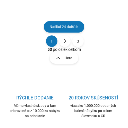
Načítať 24 ďalších
1
3
O
S
v
t
53
položiek celkom
l
r
Hore
á
á
d
n
a
k
c
o
i
e
v
p
a
r
RÝCHLE DODANIE
20 ROKOV SKÚSENOSTÍ
n
v
i
Máme vlastné sklady a tam
viac ako 1.000.000 dodaných
k
pripravené cez 10.000 ks nábyku
balení nábytku po celom
e
y
na odoslanie
Slovensku a ČR
v
ý