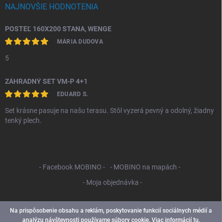
NAJNOVŠIE HODNOTENIA
POSTEĽ 160X200 STANA, WENGE
MÁRIA DUDOVA
5
ZÁHRADNÝ SET VM-P 4+1
EDUARD S.
Set krásne pasuje na našu terasu. Stôl vyzerá pevný a odolný, žiadny
tenký plech.
- Facebook MOBINO -
- MOBINO na mapách -
- Moja objednávka -
Na prispôsobenie obsahu a reklám, poskytovanie funkcií sociálnych médií a
analýzu návštevnosti používame súbory cookie. Viac informácií
tu
.
Copyright 2026
Mobino SK
. Všetky práva vyhradené.