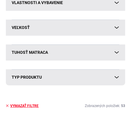
VLASTNOSTI A VYBAVENIE
VEĽKOSŤ
TUHOSŤ MATRACA
TYP PRODUKTU
Zobrazených položiek:
53
VYMAZAŤ FILTRE
V
ý
NOVINKA