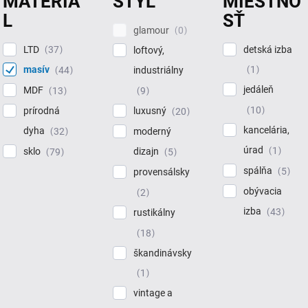
MATERIÁ
ŠTÝL
MIESTNO
L
SŤ
glamour
0
LTD
detská izba
37
loftový,
masív
1
44
industriálny
jedáleň
MDF
13
9
10
prírodná
luxusný
20
kancelária,
dyha
32
moderný
úrad
1
sklo
dizajn
79
5
spálňa
5
provensálsky
obývacia
2
izba
43
rustikálny
18
škandinávsky
1
vintage a