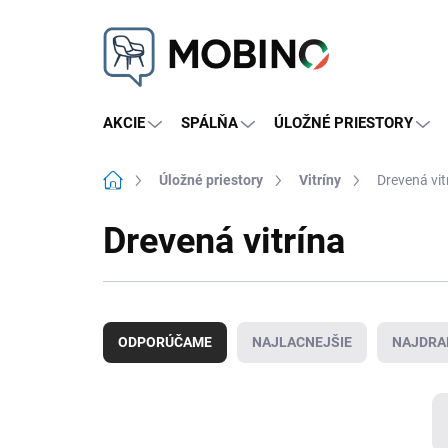
Prejsť
na
obsah
AKCIE
SPÁLŇA
ÚLOŽNÉ PRIESTORY
Domov
Úložné priestory
Vitríny
Drevená vit
Drevená vitrína
R
a
ODPORÚČAME
NAJLACNEJŠIE
NAJDRA
d
e
n
i
e