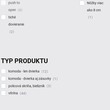
push to
Nôžky viac
open
ako 8 cm
0
tiché
1
dovieranie
2
TYP PRODUKTU
komoda - len dvierka
12
komoda - dvierka aj zásuvky
1
policová skriňa, bielizník
3
vitrína
44