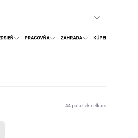
PRÁZDNY KOŠÍK
NÁKUPNÝ
KOŠÍK
EDSIEŇ
PRACOVŇA
ZAHRADA
KÚPEĽŇA
OSTA
44
položiek celkom