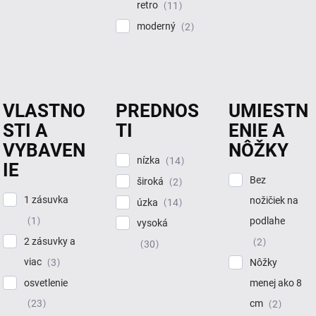
retro
11
moderný
2
VLASTNO
PREDNOS
UMIESTN
STI A
TI
ENIE A
VYBAVEN
NÔŽKY
nízka
14
IE
Bez
široká
2
1 zásuvka
nožičiek na
úzka
14
1
podlahe
vysoká
2 zásuvky a
2
30
viac
3
Nôžky
osvetlenie
menej ako 8
cm
23
2