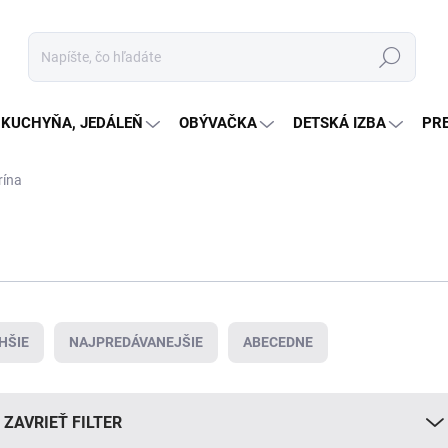
Hľadať
KUCHYŇA, JEDÁLEŇ
OBÝVAČKA
DETSKÁ IZBA
PR
rína
HŠIE
NAJPREDÁVANEJŠIE
ABECEDNE
ZAVRIEŤ FILTER