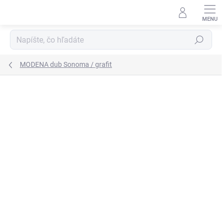
Prejsť
na
obsah
Hľadať
MODENA dub Sonoma / grafit
Podrobnosti hodnotenia
Neohodnotené