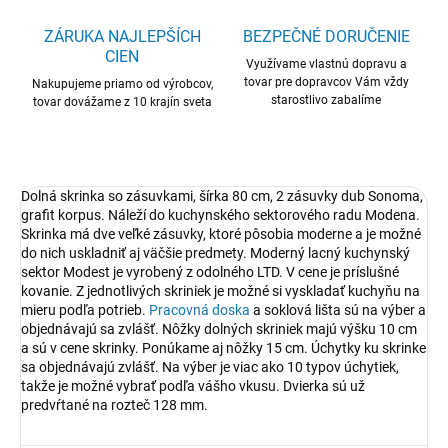
ZÁRUKA NAJLEPŠÍCH
BEZPEČNÉ DORUČENIE
CIEN
Využívame vlastnú dopravu a
tovar pre dopravcov Vám vždy
Nakupujeme priamo od výrobcov,
starostlivo zabalíme
tovar dovážame z 10 krajín sveta
Dolná skrinka so zásuvkami, šírka 80 cm, 2 zásuvky dub Sonoma,
grafit korpus. Náleží do kuchynského sektorového radu Modena.
Skrinka má dve veľké zásuvky, ktoré pôsobia moderne a je možné
do nich uskladniť aj väčšie predmety. Moderný lacný kuchynský
sektor Modest je vyrobený z odolného LTD. V cene je príslušné
kovanie. Z jednotlivých skriniek je možné si vyskladať kuchyňu na
mieru podľa potrieb.
Pracovná doska
a soklová lišta sú na výber a
objednávajú sa zvlášť. Nôžky dolných skriniek majú výšku 10 cm
a sú v cene skrinky. Ponúkame aj nôžky 15 cm. Úchytky ku skrinke
sa objednávajú zvlášť. Na výber je viac ako 10 typov úchytiek,
takže je možné vybrať podľa vášho vkusu. Dvierka sú už
predvŕtané na rozteč 128 mm.