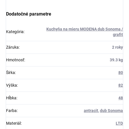
Dodatočné parametre
Kuchyňa na mieru MODENA dub Sonoma /
Kategória
:
grafit
Záruka
:
2 roky
Hmotnosť
:
39.3 kg
Šírka
:
80
Výška
:
82
Hĺbka
:
48
Farba
:
antracit
,
dub Sonoma
Materiál
:
LTD