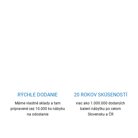
−
+
Pridať do košíka
dolná skrinka so zásuvkami, šírka 80 cm, 2 zásuvky
DETAILNÉ INFORMÁCIE
OPÝTAŤ SA
STRÁŽIŤ
RÝCHLE DODANIE
20 ROKOV SKÚSENOSTÍ
Máme vlastné sklady a tam
viac ako 1.000.000 dodaných
pripravené cez 10.000 ks nábyku
balení nábytku po celom
na odoslanie
Slovensku a ČR