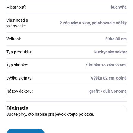
Miestnosť
:
kuchyňa
Vlastnosti a
2 zásuvky a viac, polohovacie nôžky
vybavenie
:
Veľkosť
:
šírka 80 cm
Typ produktu
:
kuchynský sektor
Typ skrinky
:
Skrinka so zásuvkami
Výška skrinky
:
Výška 82 cm, dolná
Názov dekoru
:
grafit / dub Sonoma
Diskusia
Buďte prvý, kto napíše príspevok k tejto položke.