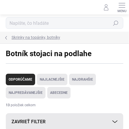
Prejsť
na
obsah
Hľadať
Skrinky na topánky, botníky
Botník stojaci na podlahe
R
a
ODPORÚČAME
NAJLACNEJŠIE
NAJDRAHŠIE
d
e
NAJPREDÁVANEJŠIE
ABECEDNE
n
i
13
položiek celkom
e
p
ZAVRIEŤ FILTER
r