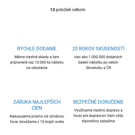
13
položiek celkom
O
v
l
á
d
a
c
RÝCHLE DODANIE
20 ROKOV SKÚSENOSTÍ
i
Máme vlastné sklady a tam
e
viac ako 1.000.000 dodaných
pripravené cez 10.000 ks nábyku
balení nábytku po celom
p
na odoslanie
Slovensku a ČR
r
v
k
y
v
ý
ZÁRUKA NAJLEPŠÍCH
BEZPEČNÉ DORUČENIE
p
CIEN
i
Využívame vlastnú dopravu a
s
tovar pre dopravcov Vám vždy
Nakupujeme priamo od výrobcov,
u
starostlivo zabalíme
tovar dovážame z 10 krajín sveta