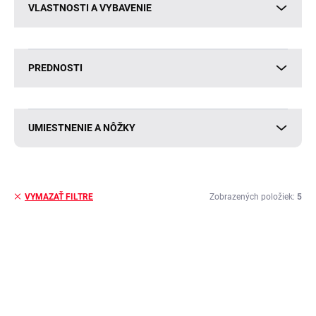
VLASTNOSTI A VYBAVENIE
PREDNOSTI
UMIESTNENIE A NÔŽKY
Zobrazených položiek:
5
VYMAZAŤ FILTRE
V
ý
BESTSELLER
BESTSELLER
p
i
s