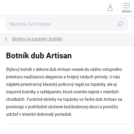
Prejsť
na
obsah
Hľadať
Skrinky na topánky, botníky
Botník dub Artisan
Štýlový
botník v dekore dub Artisan
vnesie do vášho vstupného
priestoru nadčasovú eleganciu a hrejivý nádych prírody. U nás
nájdete priestranný
klasický policový regál na topánky
, ale aj
úsporné
botníky s vyklápaním
, ktoré oceníte najmä v menších
chodbách. Funkčné
skrinky na topánky vo farbe dub Artisan
sa
postarajú o prehľadné uloženie každodennej obuvi a pomôžu
udržať v interiéri dokonalý poriadok.
R