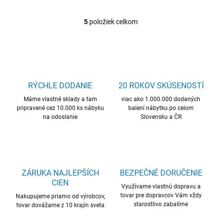
5
položiek celkom
O
v
l
á
d
a
c
RÝCHLE DODANIE
20 ROKOV SKÚSENOSTÍ
i
Máme vlastné sklady a tam
e
viac ako 1.000.000 dodaných
pripravené cez 10.000 ks nábyku
balení nábytku po celom
p
na odoslanie
Slovensku a ČR
r
v
k
y
v
ý
ZÁRUKA NAJLEPŠÍCH
BEZPEČNÉ DORUČENIE
p
CIEN
i
Využívame vlastnú dopravu a
s
tovar pre dopravcov Vám vždy
Nakupujeme priamo od výrobcov,
u
starostlivo zabalíme
tovar dovážame z 10 krajín sveta