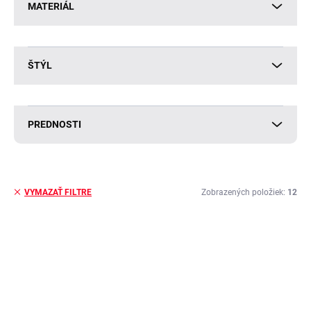
MATERIÁL
ŠTÝL
PREDNOSTI
Zobrazených položiek:
12
VYMAZAŤ FILTRE
V
ý
BESTSELLER
p
i
s
p