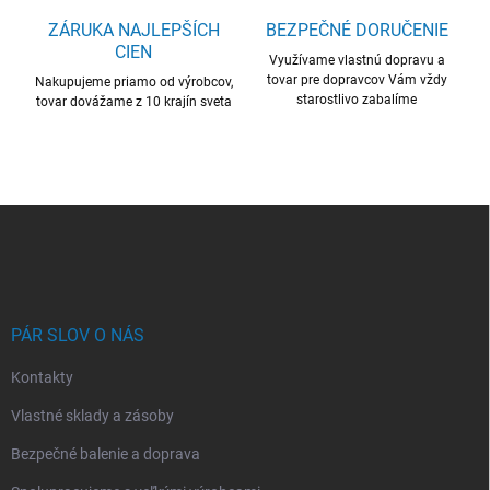
ý
ZÁRUKA NAJLEPŠÍCH
BEZPEČNÉ DORUČENIE
p
CIEN
i
Využívame vlastnú dopravu a
s
tovar pre dopravcov Vám vždy
Nakupujeme priamo od výrobcov,
u
starostlivo zabalíme
tovar dovážame z 10 krajín sveta
Z
á
p
ä
t
i
PÁR SLOV O NÁS
e
Kontakty
Vlastné sklady a zásoby
Bezpečné balenie a doprava