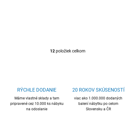
štýlová jedálenská stolička,
štýlová jedálenská stolička,
kvalitný materiál, pohodlná
kvalitný materiál, pohodlná
12
položiek celkom
O
v
l
á
d
a
c
RÝCHLE DODANIE
20 ROKOV SKÚSENOSTÍ
i
Máme vlastné sklady a tam
e
viac ako 1.000.000 dodaných
pripravené cez 10.000 ks nábyku
balení nábytku po celom
p
na odoslanie
Slovensku a ČR
r
v
k
y
v