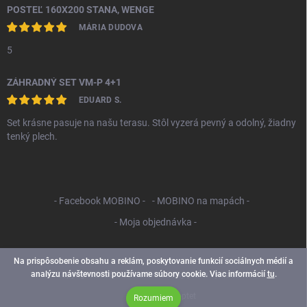
POSTEĽ 160X200 STANA, WENGE
MÁRIA DUDOVA
5
ZÁHRADNÝ SET VM-P 4+1
EDUARD S.
Set krásne pasuje na našu terasu. Stôl vyzerá pevný a odolný, žiadny
tenký plech.
- Facebook MOBINO -
- MOBINO na mapách -
- Moja objednávka -
Na prispôsobenie obsahu a reklám, poskytovanie funkcií sociálnych médií a
analýzu návštevnosti používame súbory cookie. Viac informácií
tu
.
Copyright 2026
Mobino SK
. Všetky práva vyhradené.
Vytvoril Shoptet
Rozumiem