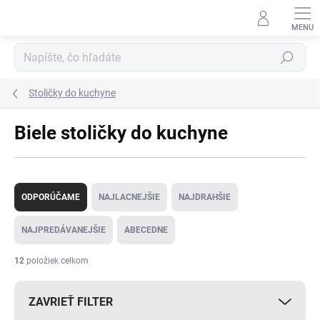
Prejsť
na
obsah
Hľadať
Stoličky do kuchyne
Biele stoličky do kuchyne
R
a
ODPORÚČAME
NAJLACNEJŠIE
NAJDRAHŠIE
d
e
NAJPREDÁVANEJŠIE
ABECEDNE
n
i
12
položiek celkom
e
p
ZAVRIEŤ FILTER
r